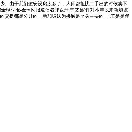
少。由于我们这安设房太多了，大师都担忧二手出的时候卖不
全球时报-全球网报道记者郭媛丹 李艾鑫]针对本年以来新加坡
的交换都是公开的，新加坡认为接触是至关主要的，“若是是伴