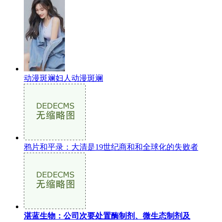
动漫斑斓妇人动漫斑斓
鸦片和平录：大清是19世纪商和和全球化的失败者
湛蓝生物：公司次要处置酶制剂、微生态制剂及