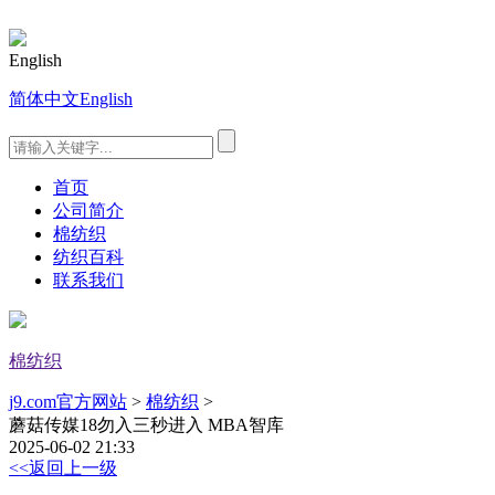
English
简体中文
English
首页
公司简介
棉纺织
纺织百科
联系我们
棉纺织
j9.com官方网站
>
棉纺织
>
蘑菇传媒18勿入三秒进入 MBA智库
2025-06-02 21:33
<<返回上一级