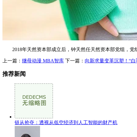
2018年天然资本部成立后，钟天然任天然资本部党组，党组。曲
上一篇：
继母动漫 MBA智库
下一篇：
向新求量变革沉塑！“白
推荐新闻
链从抢夺：透视从低空经济到人工智能的财产机