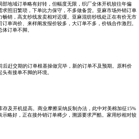
部地域订单略有好转，但幅度无限，织厂全体开机较往年偏
需求照旧繁琐，下单比力保守，不多做备货。亚麻市场外销订单
力畅销，高支纱线发卖相对迟缓。亚麻混纺纱线处正在有价无市
司订单询价、来样阐发报价较多，大订单不多，价钱合作激烈。
总体订单不脚。
前后赶交期的订单根基操做完毕，新的订单不及预期。原料价
起头有接单不脚的环境。
库存及开机提高。商业摩擦采纳反制办法，此中对美棉加征15%
表示略好，正在接外销订单稀少，溯源要求严酷。家用纱相对较