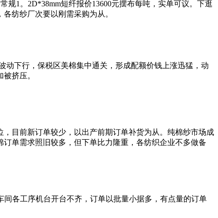
1。2D*38mm短纤报价13600元摆布每吨，实单可议。下逛
，各纺纱厂次要以刚需采购为从。
花波动下行，保税区美棉集中通关，形成配额价钱上涨迅猛，动
加被挤压。
位，目前新订单较少，以出产前期订单补货为从。纯棉纱市场成
棉订单需求照旧较多，但下单比力隆重，各纺织企业不多做备
车间各工序机台开台不齐，订单以批量小据多，有点量的订单