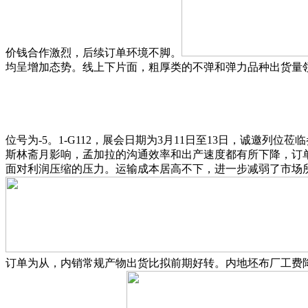
价钱合作激烈，后续订单环境不脚。
均呈增加态势。线上下片面，粗厚类的不弹和弹力品种出货量
位号为-5。1-G112，展会日期为3月11日至13日，诚邀列位莅
斯林斋月影响，孟加拉的沟通效率和出产速度都有所下降，订
面对利润压缩的压力。运输成本居高不下，进一步减弱了市场
订单为从，内销常规产物出货比拟前期好转。内地坯布厂工费降