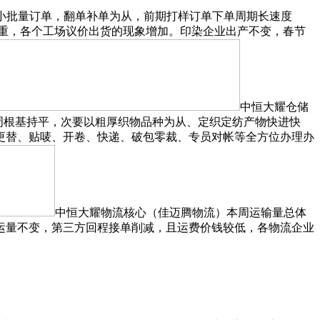
小批量订单，翻单补单为从，前期打样订单下单周期长速度
货严重，各个工场议价出货的现象增加。印染企业出产不变，春节
中恒大耀仓储
周根基持平，次要以粗厚织物品种为从、定织定纺产物快进快
更替、贴唛、开卷、快递、破包零裁、专员对帐等全方位办理办
中恒大耀物流核心（佳迈腾物流）本周运输量总体
运量不变，第三方回程接单削减，且运费价钱较低，各物流企业