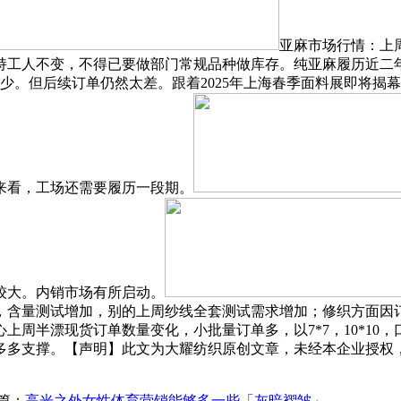
亚麻市场行情：上
持工人不变，不得已要做部门常规品种做库存。纯亚麻履历近二
不少。但后续订单仍然太差。跟着2025年上海春季面料展即将
来看，工场还需要履历一段期。
较大。内销市场有所启动。
，含量测试增加，别的上周纱线全套测试需求增加；修织方面因
上周半漂现货订单数量变化，小批量订单多，以7*7，10*10
多多支撑。【声明】此文为大耀纺织原创文章，未经本企业授权
篇：
高光之外女性体育营销能够多一些「灰暗褶皱」