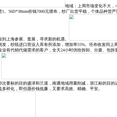
地域：上周市场变化不大，
。56D*38mm价钱7000元摆布，纱厂出货平稳，个体品种
业到上海参展、逛展，寻求新的机遇。
阐发，纱线进口营业入库有所添加，增加率55%。坯布收发同上
业业有代销代储需求的客户，全天24小时供给拆卸、分拨、包拆
。
纱次要标的目的盛泽和兰溪，南通地域用量削减，浙江标的目的
益多样化，即但愿价钱低廉，又要求高效、精确、平安。