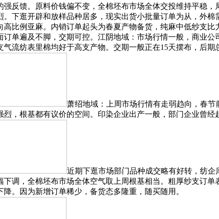
强反馈。原料价钱偏不变，全棉坯布市场全体交投维持平稳，局
烈。下逛开辟和放样品种居多，现实出货小批量订单为从，外棉
向高比例亚麻。内销订单起头为春夏产物备货，纯麻中低纱支比
面订单遍及不脚，交期可控。江阴地域：市场行情一般，商业公
支气流纺表里棉均好于高支产物。交期一般正在15天摆布，后期
萧绍地域：上周市场行情有走弱趋向，春节
强烈，根基都有议价的空间。印染企业出产一般，部门企业曾经
近期下逛市场部门品种成交略有好转，纺企
幅下调，全棉坯布市场全体空气取上周根基相当。粗厚纱支订单
下降。因为新增订单稀少，备货态多隆重，随买随用。