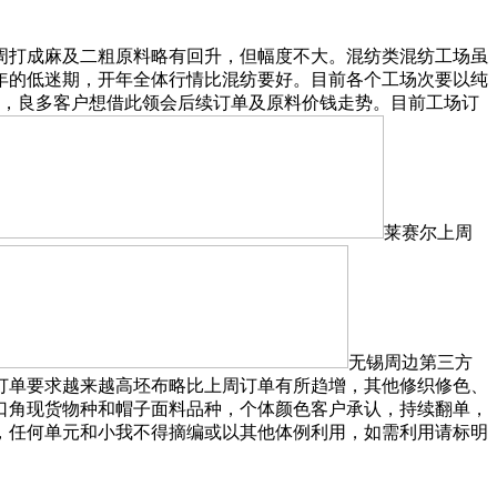
周打成麻及二粗原料略有回升，但幅度不大。混纺类混纺工场虽
年的低迷期，开年全体行情比混纺要好。目前各个工场次要以纯
揭幕，良多客户想借此领会后续订单及原料价钱走势。目前工场订
莱赛尔上周
无锡周边第三方
订单要求越来越高坯布略比上周订单有所趋增，其他修织修色、
，口角现货物种和帽子面料品种，个体颜色客户承认，持续翻单，
，任何单元和小我不得摘编或以其他体例利用，如需利用请标明