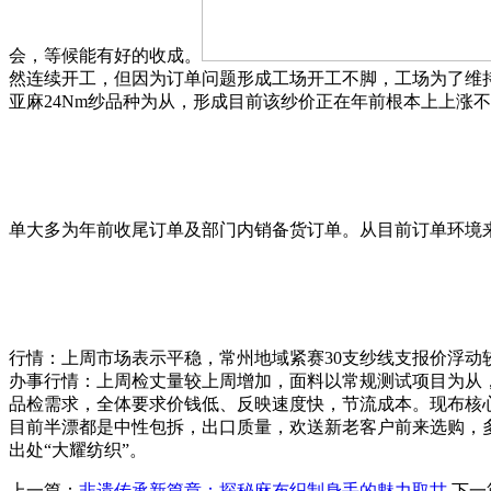
会，等候能有好的收成。
然连续开工，但因为订单问题形成工场开工不脚，工场为了维
亚麻24Nm纱品种为从，形成目前该纱价正在年前根本上上涨
单大多为年前收尾订单及部门内销备货订单。从目前订单环境
行情：上周市场表示平稳，常州地域紧赛30支纱线支报价浮动
办事行情：上周检丈量较上周增加，面料以常规测试项目为从
品检需求，全体要求价钱低、反映速度快，节流成本。现布核心
目前半漂都是中性包拆，出口质量，欢送新老客户前来选购，
出处“大耀纺织”。
上一篇：
非遗传承新篇章：探秘麻布织制身手的魅力取甘
下一