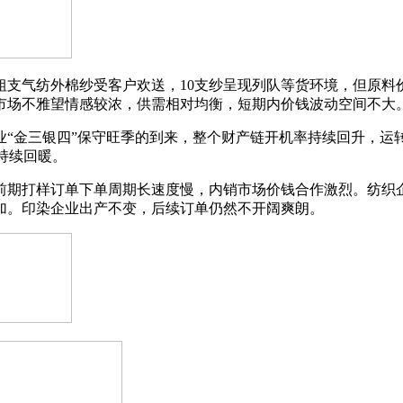
气纺外棉纱受客户欢送，10支纱呈现列队等货环境，但原料
市场不雅望情感较浓，供需相对均衡，短期内价钱波动空间不大
金三银四”保守旺季的到来，整个财产链开机率持续回升，运
交持续回暖。
样订单下单周期长速度慢，内销市场价钱合作激烈。纺织企业出产一
加。印染企业出产不变，后续订单仍然不开阔爽朗。