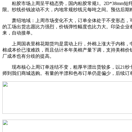
粘胶市场上周呈平稳态势，国内粘胶常规1。2D*38mm短
限。纱线价钱波动不大，内地常规纱线元每吨之间。预估后期
萧绍地域：上周市场变化不大，订单全体处于不变形态，可
的工场出货志愿比力强烈，价钱弹性幅度也比力大。印染企业
来，自动接单。
上周国表里棉花期货均是震动上行，外棉上涨大于内棉，中
棉成本价已涨难跌，而且估计本年美棉产量下调，支持美棉价
厂成本也有分歧的提高。
现布核心上周订单连结不变，粗厚半漂出货较多，以21纱卡
师到我们商城选购。有量的半漂和色布订单仍是偏少，后续订