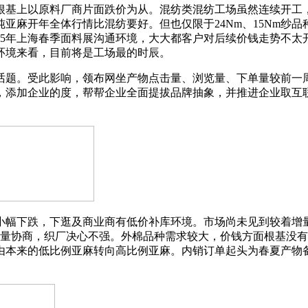
基上以原料厂商片面跌价为从。混纺类混纺工场虽然连续开工，
亚麻开年全体行情比混纺要好。但也仅限于24Nm、15Nm纱
25年上海春季面料展沟通环境，大大都客户对后续价钱走势不
环境来看，目前将是工场最的时辰。
题。受此影响，领布网坐产物点击量、浏览量、下单量较前一周
，添加企业的度，帮帮企业全面提拔品牌抽象，并推进企业取互
幅下跌，下逛及商业商有低价补库环境。市场尚未见到较着增量
视量协商，织厂决心不强。外棉品种需求较大，价钱方面根基没
由本来的低比例亚麻转向高比例亚麻。内销订单起头为春夏产物