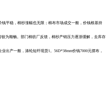
价钱平稳，棉纱涨幅也无限；棉布市场成交一般，价钱根基持
。
转较为顺畅。部门棉纺厂反馈，棉纱产销压力逐浙缓解，去库存
般，涤纶短纤现货1。56D*38mm价钱7000元摆布，