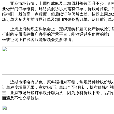
亚麻市场行情：上周打成麻及二粗原料价钱回升不少，但根
要做部门订单维持。环纺类混纺纱只需有订单，价钱可商谈。纯
维持到一般偏高一点程度，但后续订单仍然太差。按照上周20
场订单大多为年前收尾订单及部门内销备货订单。从目前订单
上周上海纺织面料展会上，定织定纺和差同化产物成抢手话
打制的专属店肆推广办事的运营平台，能够通过多角度的推广
坐或征询正在线客服能够领会更多详情。
近期市场略有起色，原料端相对平稳，常规品种纱线价钱小
订单程度增量无限，家纺织厂订单出产至4月初，棉布价钱可
重，亚麻市场外销订单以开辟为从，因为原料价钱下降，品种
面遍及不忙交期较快。