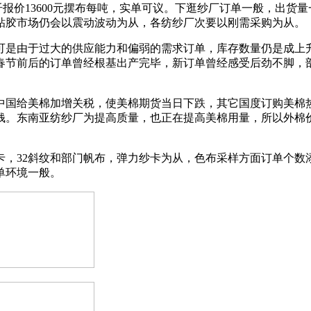
纤报价13600元摆布每吨，实单可议。下逛纱厂订单一般，出货
粘胶市场仍会以震动波动为从，各纺纱厂次要以刚需采购为从。
是由于过大的供应能力和偏弱的需求订单，库存数量仍是成上升
春节前后的订单曾经根基出产完毕，新订单曾经感受后劲不脚，
国给美棉加增关税，使美棉期货当日下跌，其它国度订购美棉热
钱。东南亚纺纱厂为提高质量，也正在提高美棉用量，所以外棉
，32斜纹和部门帆布，弹力纱卡为从，色布采样方面订单个数
单环境一般。