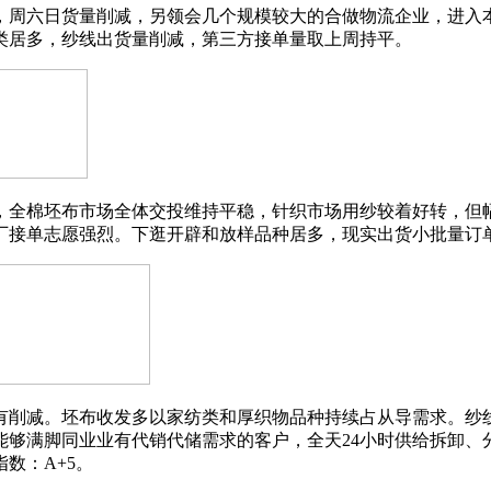
周六日货量削减，另领会几个规模较大的合做物流企业，进入本
类居多，纱线出货量削减，第三方接单量取上周持平。
全棉坯布市场全体交投维持平稳，针织市场用纱较着好转，但幅
厂接单志愿强烈。下逛开辟和放样品种居多，现实出货小批量订
削减。坯布收发多以家纺类和厚织物品种持续占从导需求。纱线
能够满脚同业业有代销代储需求的客户，全天24小时供给拆卸、
数：A+5。