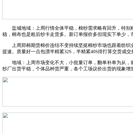
盐城地域：上周行情全体平稳，棉纱需求略有回升，特别粗支
稳，棉布也是粗后纱卡走货多。新订单报价多但现实下单少，
上周郑棉期货棉价连结不变持续坚挺棉纱市场也跟着纺织业“
提速。质量好一点包漂半精紧32S，半精紧40S排打算交货成
地域：上周市场变化不大，小批量订单，翻单补单为从，前期打
纱厂出货平稳，个体品种货严重，各个工场议价出货的现象增