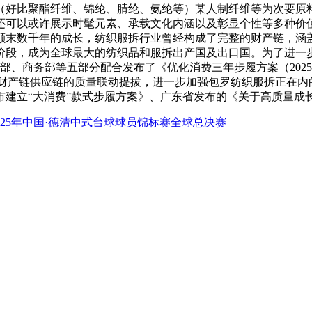
好比聚酯纤维、锦纶、腈纶、氨纶等）某人制纤维等为次要原料
还可以或许展示时髦元素、承载文化内涵以及彰显个性等多种价
。颠末数千年的成长，纺织服拆行业曾经构成了完整的财产链，涵
的阶段，成为全球最大的纺织品和服拆出产国及出口国。为了进
化部、商务部等五部分配合发布了《优化消费三年步履方案（2025
帮力财产链供应链的质量联动提拔，进一步加强包罗纺织服拆正在
市建立“大消费”款式步履方案》、广东省发布的《关于高质量成
025年中国·德清中式台球球员锦标赛全球总决赛