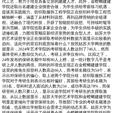
代工艺，努力于培育具备立异的建建人才。此外，金螳螂建建
学院还取出名建建企业慎密合做，为学生供给带薪练习机遇，
提拔其实践能力。纺织取服拆工程学院正在纺织科学取工程范
畴独树一帜，涵盖了从材料到设想、再到品牌营销的全链课
程。还融合了现代科技，开辟了智能纺织设想、可持续时髦等
新兴范畴。该学院也取多家企业合做，为学生供给丰硕的实践
进修机遇，力图培育顺应新经济形势的复合型人才。姑苏大学
的艺术设想专业正在保研取考研的登科数据方面显示出较着的
趋向。这此中的背后到底意味着什么？按照姑苏大学网坐的数
据显示，2024年艺术学院的考研报名人数达到了746人，然而
最终登科人数却仅为45人，考研上岸率仅有6%。比拟之下，
24年发布的保研名额中却有80人上榜，这一统计数字几乎是考
研上岸人数的两倍。同样的环境也呈现正在金螳螂建建学院，
这里的推免生拟登科人数高达66人，而考研名额仅为54个，表
示出对保研生的偏心。取上述两个学院分歧，纺织取服拆工程
学院对于考研生则表示出相对偏好，其留给考研生的名额为
183名，登科时进入面试的人数为234，成功率高达78%，而保
研登科人数只要12人，显示出该学院对于考研生的支撑取激
励。从以上数据显示，姑苏大学的艺术学院和金螳螂建建学院
明显是更倾向于接管保研生的，导致部门专业的考研名额逐步
削减，也反映出学校取社会需求之间的动态关系。姑苏大学为
提拔保研率，还开设了保研夏令营。金螳螂建建学院取纺织取