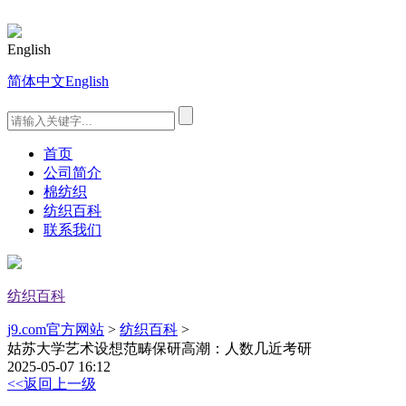
English
简体中文
English
首页
公司简介
棉纺织
纺织百科
联系我们
纺织百科
j9.com官方网站
>
纺织百科
>
姑苏大学艺术设想范畴保研高潮：人数几近考研
2025-05-07 16:12
<<返回上一级