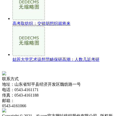
高考取纺织：交错胡想织就将来
姑苏大学艺术设想范畴保研高潮：人数几近考研
联系方式
地址：山东省邹平县经济开发区魏纺路一号
电话：0543-4161171
传真：0543-4161188
邮箱：
0543-4161066
Copyright © 2021 j9.com官方网站纺织股份有限公司 版权所