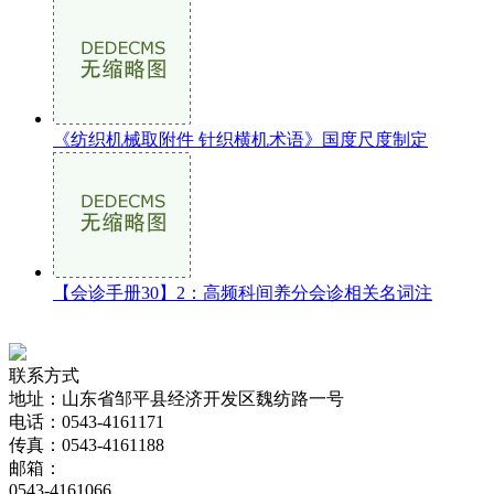
《纺织机械取附件 针织横机术语》国度尺度制定
【会诊手册30】2：高频科间养分会诊相关名词注
联系方式
地址：山东省邹平县经济开发区魏纺路一号
电话：0543-4161171
传真：0543-4161188
邮箱：
0543-4161066