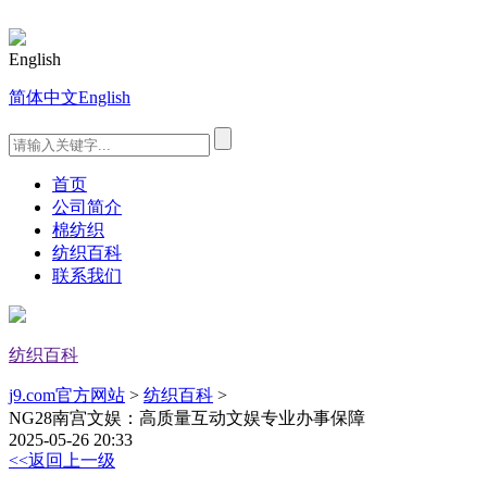
English
简体中文
English
首页
公司简介
棉纺织
纺织百科
联系我们
纺织百科
j9.com官方网站
>
纺织百科
>
NG28南宫文娱：高质量互动文娱专业办事保障
2025-05-26 20:33
<<返回上一级