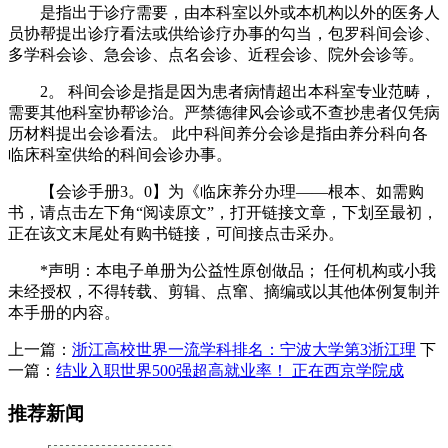
是指出于诊疗需要，由本科室以外或本机构以外的医务人
员协帮提出诊疗看法或供给诊疗办事的勾当，包罗科间会诊、
多学科会诊、急会诊、点名会诊、近程会诊、院外会诊等。
2。 科间会诊是指是因为患者病情超出本科室专业范畴，
需要其他科室协帮诊治。严禁德律风会诊或不查抄患者仅凭病
历材料提出会诊看法。 此中科间养分会诊是指由养分科向各
临床科室供给的科间会诊办事。
【会诊手册3。0】为《临床养分办理——根本、如需购
书，请点击左下角“阅读原文”，打开链接文章，下划至最初，
正在该文末尾处有购书链接，可间接点击采办。
*声明：本电子单册为公益性原创做品； 任何机构或小我
未经授权，不得转载、剪辑、点窜、摘编或以其他体例复制并
本手册的内容。
上一篇：
浙江高校世界一流学科排名：宁波大学第3浙江理
下
一篇：
结业入职世界500强超高就业率！ 正在西京学院成
推荐新闻