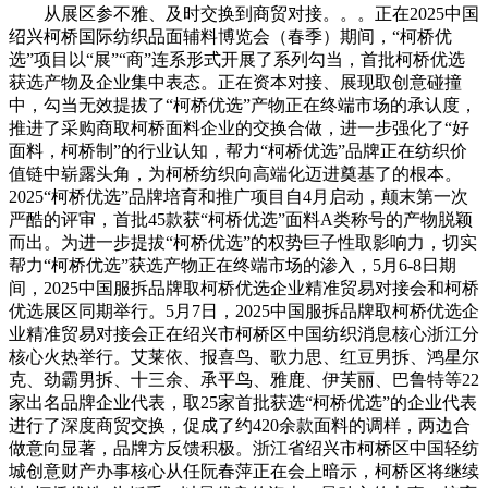
从展区参不雅、及时交换到商贸对接。。。正在2025中国
绍兴柯桥国际纺织品面辅料博览会（春季）期间，“柯桥优
选”项目以“展”“商”连系形式开展了系列勾当，首批柯桥优选
获选产物及企业集中表态。正在资本对接、展现取创意碰撞
中，勾当无效提拔了“柯桥优选”产物正在终端市场的承认度，
推进了采购商取柯桥面料企业的交换合做，进一步强化了“好
面料，柯桥制”的行业认知，帮力“柯桥优选”品牌正在纺织价
值链中崭露头角，为柯桥纺织向高端化迈进奠基了的根本。
2025“柯桥优选”品牌培育和推广项目自4月启动，颠末第一次
严酷的评审，首批45款获“柯桥优选”面料A类称号的产物脱颖
而出。为进一步提拔“柯桥优选”的权势巨子性取影响力，切实
帮力“柯桥优选”获选产物正在终端市场的渗入，5月6-8日期
间，2025中国服拆品牌取柯桥优选企业精准贸易对接会和柯桥
优选展区同期举行。5月7日，2025中国服拆品牌取柯桥优选企
业精准贸易对接会正在绍兴市柯桥区中国纺织消息核心浙江分
核心火热举行。艾莱依、报喜鸟、歌力思、红豆男拆、鸿星尔
克、劲霸男拆、十三余、承平鸟、雅鹿、伊芙丽、巴鲁特等22
家出名品牌企业代表，取25家首批获选“柯桥优选”的企业代表
进行了深度商贸交换，促成了约420余款面料的调样，两边合
做意向显著，品牌方反馈积极。浙江省绍兴市柯桥区中国轻纺
城创意财产办事核心从任阮春萍正在会上暗示，柯桥区将继续