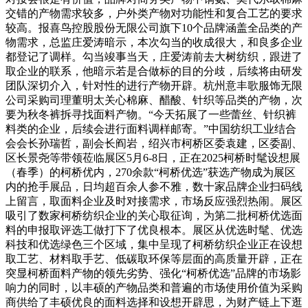
交错的产物需求较多，户外类产物对功能性和复合工艺的要求
较高。报喜鸟控股股份无限公司旗下10个品牌涵盖全品类的产
物需求，总监庄爱涛暗示，本次勾当的收成很大，和良多企业
都登记了调样。勾当竣事当天，庄爱涛前去大树纺织，跟进了
取企业的联系，他暗示若是合做标的目的分歧，后续将由研发
团队深切介入，针对性的进行产物开辟。杭州意丰歌服饰无限
公司采购司理董明太关心棉麻、醋酸、针织等品类的产物，次
要为秋冬裤拆寻找面料产物。“今天拓展了一些蕾丝、针织裤
料类的企业，后续会进行面料调样邮寄。”中国纺织工业结合
会会长孙瑞哲，副会长阎岩，绍兴市柯桥区委袁建，区委副、
区长景尧等带领莅临展区5月6-8日，正在2025柯桥时髦设想展
（春季）的柯桥优内，270余款“柯桥优选”获选产物成为展区
内的抢手展品，日均超百余人参不雅，数十家品牌企业扫码线
上留言，取面料企业及时对接需求，市场反应强烈热闹。展区
吸引了数家柯桥纺织企业的关心取征询，为第二批柯桥优选面
料的申报取评选工做打下了优良根本。展区从优选时髦、优选
科技和优选绿色三个区域，集中呈现了柯桥纺织企业正在设想
取工艺、材料取手艺、低碳取环保等层面的高质量开辟，正在
突显柯桥面料产物的领先劣势、强化“柯桥优选”品牌的市场影
响力的同时，以丰硕的产物品类和普遍的市场使用价值为采购
商供给了丰硕优良的面料选择和设想开辟思，为财产链上下逛