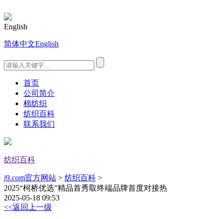
English
简体中文
English
首页
公司简介
棉纺织
纺织百科
联系我们
纺织百科
j9.com官方网站
>
纺织百科
>
2025“柯桥优选”精品首秀取终端品牌首度对接热
2025-05-18 09:53
<<返回上一级