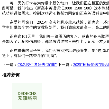
每一天的打卡会为你带来新的动力，让我们正在相互的激励
留可惜。我们推出《新高中英语词汇3000+1500+500
范畴的进修需求。控制这些词汇将帮力同窗们正在英语科目中
亲爱的同窗们，2025年高考的脚步越来越近，距离这一环球
学生们供给全方位的支撑取陪同。我们诚挚邀请高一、高二的
正在这101天里，我们将一路履历的复习、熬夜的备考取严
是加入了几多模仿测验，都能够通过留言来打卡，记实下本人
正在将来的日子里，我们会按期推出进修资本、复习打算以
途上，有我们一路奋斗的“同窗”。
上一篇：
C9名校生考研去“双非”
下一篇：
2025“柯桥优选”
推荐新闻