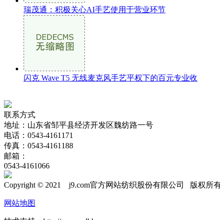
瑞茂通：积极关心AI手艺使用于营业环节
闪克 Wave T5 无线麦克风手艺平权下的百元专业收
联系方式
地址：山东省邹平县经济开发区魏纺路一号
电话：0543-4161171
传真：0543-4161188
邮箱：
0543-4161066
Copyright © 2021 j9.com官方网站纺织股份有限公司 版权所
网站地图