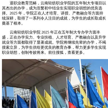
退职业教育范畴，云南轻纺职业学院的五年制大专项目以
其杰出的办学，成为浩繁初中结业生实现职业胡想的优良选
择。2025 年，学院正在人才培育、讲授、产教融合等方面持
续深耕，取得了一系列令人注目的成就，为学生的成长取成长
奠基了根本。
云南轻纺职业学院 2025 年正在五年制大专办学方面丰
盛，正在办学实力、专业扶植、人才培育、产教融合以及升学
就业等方面都取得了显著成就。学院将继续先辈的办学，不竭
摸索立异，为学生供给更优良的教育办事，帮力更多学生实现
职业胡想，创制夸姣将来。前往搜狐，查看更多。