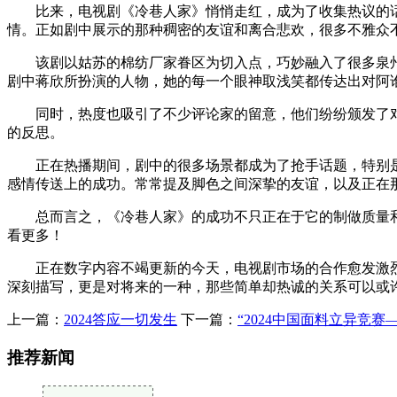
比来，电视剧《冷巷人家》悄悄走红，成为了收集热议的话
情。正如剧中展示的那种稠密的友谊和离合悲欢，很多不雅众
该剧以姑苏的棉纺厂家眷区为切入点，巧妙融入了很多泉州
剧中蒋欣所扮演的人物，她的每一个眼神取浅笑都传达出对阿谁
同时，热度也吸引了不少评论家的留意，他们纷纷颁发了对
的反思。
正在热播期间，剧中的很多场景都成为了抢手话题，特别是
感情传送上的成功。常常提及脚色之间深挚的友谊，以及正在
总而言之，《冷巷人家》的成功不只正在于它的制做质量和
看更多！
正在数字内容不竭更新的今天，电视剧市场的合作愈发激烈
深刻描写，更是对将来的一种，那些简单却热诚的关系可以或
上一篇：
2024答应一切发生
下一篇：
“2024中国面料立异竞
推荐新闻