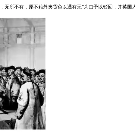
无所不有，原不藉外夷货色以通有无”为由予以驳回，并英国