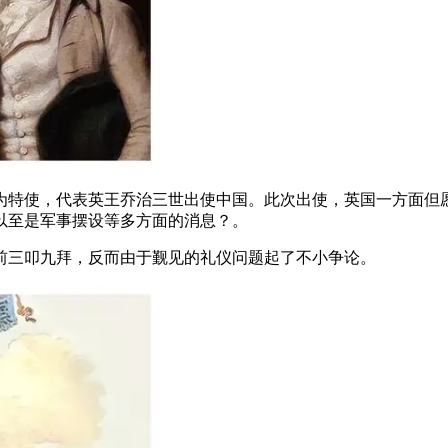
尼为特使，代表英王乔治三世出使中国。此次出使，英国一方面但
以至是军事摆设等多方面的消息？。
三叩九拜，反而由于觐见的礼仪问题起了不小争论。