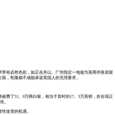
带有必然色彩，如正在舟山、广州指定一地做为英商停靠居留
方面，乾隆都不成能承诺英国人的无理要求。
了51。9万两白银，相当于其时的17。3万英镑，折合现正
多倍。
青性改变的机遇。