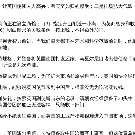
让英国使团人人高兴，有宾至如归的感受；二是排场弘大气派，
商正在设立商馆；（3）指定舟山附近一小岛，为英商栖身和收
6）明白船只的关税条例，按上税，不得额外加征。
易近智力前进。当我们每天都正在艺术和科学范畴前进时，他们
在地。
规格，并预备将英国使团打发还家。马戛尔尼目睹出使使命半途
，听说是九次单膝。
捷成为世界工场，为了扩大市场和原材料产地，英国加快全球
品，能够说英国使节来到中国后，根基没无为吃喝花过钱。
按照英国副使斯当东的记录：清朝欢迎组预备了20头牛，120头羊
，英国使团的船上无法容纳，只能收下部门。
绎不绝卖往英国，而英国的工业产物却很难进入中国市场，这导
年，英国派出凯斯。卡特预备取中国洽商互市事宜，但这位青鸟