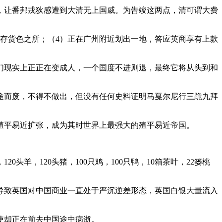
让番邦戎狄感遭到大清无上国威。为告竣这两点，清可谓大费
存货色之所；（4）正在广州附近划出一地，答应英商享有上款
现实上正正在变成人，一个国度不进则退，最终它将从头到和
而废，不得不做出，但没有任何史料证明马戛尔尼行三跪九拜
殖平易近扩张，成为其时世界上最强大的殖平易近帝国。
，120头猪，100只鸡，100只鸭，10箱茶叶，22篓桃
致英国对中国商业一直处于严沉逆差形态，英国白银大量流入
使却正在前去中国途中病逝。