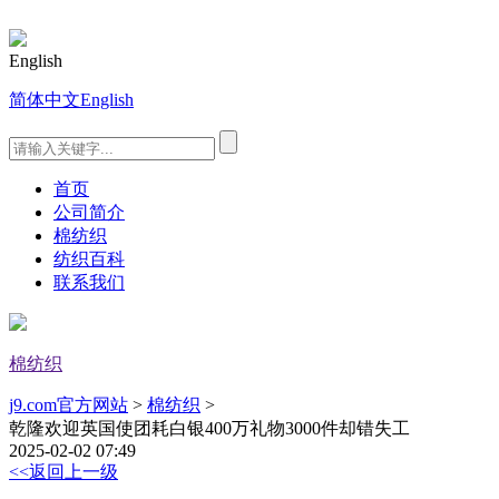
English
简体中文
English
首页
公司简介
棉纺织
纺织百科
联系我们
棉纺织
j9.com官方网站
>
棉纺织
>
乾隆欢迎英国使团耗白银400万礼物3000件却错失工
2025-02-02 07:49
<<返回上一级