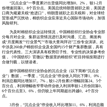
“沉点企业”一季度累计出货值同比增加0。2%， 较1-2月
份增速回落1。8个百分点。美国总统特朗普就职之前，美国进
口商为规避关税“抢进口”，特朗普就职之后关税和，对全球经
贸形成严沉扰动，棉纺织企业应亲近关心国际市场动向，加强
风险研判。
为及时棉纺织企业运转情况，中国棉纺织行业协会专业部
分每月对企业、集群运营情况进行及时沟通、汇总、阐发构
成“月度阐发”“行业景气”“市场大查询拜访”三份专业演讲。此
中涉及260余户棉纺织企业及全国约15个财产集群数据，具有
行业代表性。三大演讲具有权势巨子性、专业性的决策参考价
值，《中国纺织》官微以“数据里的棉纺织”栏目持续按期进行
合做刊载，以馈读者。
据中国棉纺织行业协会的沉点企业（以下简称“沉点企
业”）数据， 一季度，“沉点企业”停业收入同比下降1。0%，
利润总额同比增加37。7%，较1-2月份累计增幅回落24。5个
百分点，利润增幅收窄带动停业收入利润率较1-2月份回落0。
6个百分点至3。6%，但仍较上年同期超出跨越0。4个百分
点。
3月份，“沉点企业”停业收入环比增加11。6%，利润总额