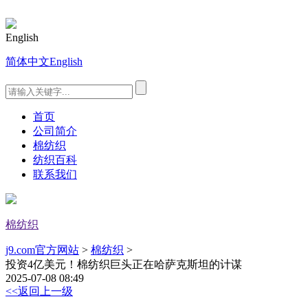
English
简体中文
English
首页
公司简介
棉纺织
纺织百科
联系我们
棉纺织
j9.com官方网站
>
棉纺织
>
投资4亿美元！棉纺织巨头正在哈萨克斯坦的计谋
2025-07-08 08:49
<<返回上一级