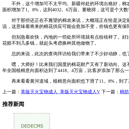
不外，这个增加可不太平均。新疆何处的环境出格好，棉农
面积增加了1。8%，达到4032。6万亩。要晓得，这可是个大
对于那些还正在不雅望的棉农来说，大概现正在恰是决定能
说，这意味着将来的棉花供应可能会愈加不变，价钱也更有保
但别急着欢快，内地的一些处所环境就有点纷歧样了。好比长江
花赔不到几多钱，就起头考虑换种其他做物了。
总的来说，此次的查询拜访给我们带来了不少好动静，也了
嘿，大师好！比来我们国度的棉花财产又有了新动向。这不，中
年全国植棉意向面积达到了4418。4万亩，比客岁添加了那么一
再来看看黄河道域，植棉意向面积也下滑了11。8%，到了2
上一篇：
美版灭火宝物成⼈_美版灭火宝物成⼈V
下一篇：
棉纺
推荐新闻