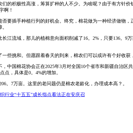
们的积极性高涨，筹算扩种的人不少。为啥呢？由于有方针价钱
数字啊！
否要插手种植行列的好机会。终究，棉花做为一种经济做物，正
障。
流域，那儿的植棉意向面积削减了16。2%，只要136。9
一些挑和。但愿跟着春天的到来，棉农们可以或许有个好收获
国棉花协会正在2025年3月对全国10个省市和新疆自治区共2
点点，具体是0。4%的增加。
06。7万亩。这里的老问题仍是棉农老龄化，办理成本高？。
织行业“十五五”成长指点看法正在安庆召