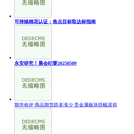
可持续棉花认证：焦点目标取达标指南
永安研究丨晨会纪要20250509
期市收评 商品期货跌多涨少 贵金属板块跌幅居前