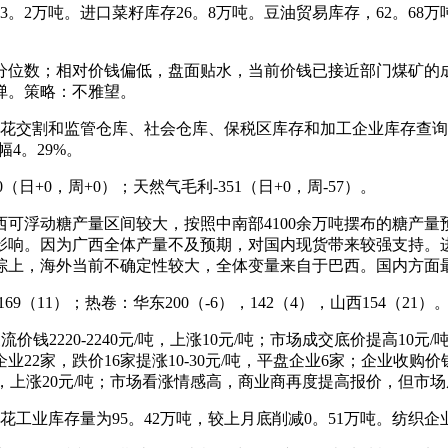
。2万吨。进口菜籽库存26。8万吨。豆油贸易库存，62。68万吨
位数；相对价钱偏低，盘面贴水，当前价钱已接近部门煤矿的成
弹。策略：不雅望。
花交割和监管仓库、社会仓库、保税区库存和加工企业库存查询拜
幅4。29%。
日+0，周+0）；天然气毛利-351（日+0，周-57）。
浮动糖产量区间较大，按照中南部4100余万吨摆布的糖产量
影响。因为广西全体产量不及预期，对国内现货带来较强支持。进
。综上，海外当前不确定性较大，全体变量来自于巴西。国内方面
（11）；热卷：华东200（-6），142（4），山西154（21）
钱2220-2240元/吨，上涨10元/吨；市场成交底价提高10元/
家，跌价16家提涨10-30元/吨，平盘企业6家；企业收购价钱2
400元/吨，上涨20元/吨；市场看涨情感高，商业商再度提高报价，
库存量为95。42万吨，较上月底削减0。51万吨。纺织企业可