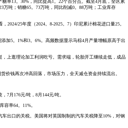
产糖率13。30%，同比提高1。22个百分点。截至4月底，全区累
。23万吨；销糖65。73万吨，同比削减0。88万吨；工业库存
4/25年度（2024。8-2025。7）印尼累计棉花进口量25。
同期添加5。1%和3。6%。高频数据显示马棕4月产量增幅原高于出
，上逛理论加工利润吃亏。需求端，轮胎开工继续走低，成品
942手）期货价钱再次冲高回落，市场压力，全天减仓资金持续流出。
月176元/吨，8月144元/吨。
容率64。11%。
车出口的关税。美国将对英国制制的汽车关税降至10%，对钢