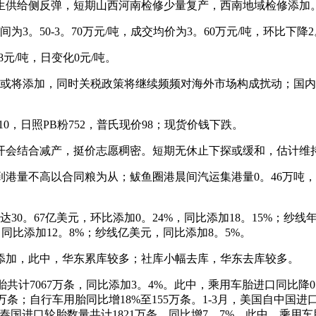
供给侧反弹，短期山西河南检修少量复产，西南地域检修添加
-3。70万元/吨，成交均价为3。60万元/吨，环比下降2。70
68元/吨，日变化0元/吨。
将添加，同时关税政策将继续频频对海外市场构成扰动；国内
0，日照PB粉752，普氏现价98；现货价钱下跌。
会结合减产，挺价志愿稠密。短期无休止下探或缓和，估计维
港量不高以合同粮为从；鲅鱼圈港晨间汽运集港量0。46万吨，火
0。67亿美元，环比添加0。24%，同比添加18。15%；纱线年
元，同比添加12。8%；纱线亿美元，同比添加8。5%。
加，此中，华东累库较多；社库小幅去库，华东去库较多。
共计7067万条，同比添加3。4%。此中，乘用车胎进口同比降0。
2万条；自行车用胎同比增18%至155万条。1-3月，美国自中国
自泰国进口轮胎数量共计1821万条，同比增7。7%。此中，乘用车