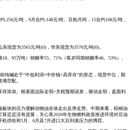
56元/吨，9月合约-148元/吨。豆粕月间，15合约168元/吨，
货为3565元/吨(0)，华东现货为3570元/吨(0)。
8。95万吨）销糖率55。71%（客岁同期销糖率46。53%）。
前纯碱处于“中低利润+中价钱+高库存”的形态，现货中位，期
玻璃空配。
存添加。根基面边际走弱+关税预期误差，驱动走弱，盘面利
板块的压力缓解动物油全体走出反弹走势。中期来看，棕榈油
算迟迟没有进展，关心美2026年生物燃料政策推进环境对豆油
机供给和5月、6月及7月进口大豆到港压力的博弈。