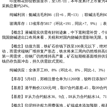
印度棉花协会数据显示，至5月7日，本年度累计上市量为45
采购总量约24%。
纯碱利润：氨碱法毛利86（日+6，周+13）；联碱法毛利60（日
玻璃库存：13省库存5817（环比+191，同比+7。9%）；表需1
【概念】液碱现实供需有好转迹象，中下逛刚需补货，个体
我国烧碱进出口布局来看，关税和对国内烧碱供需影响无限。
【概念】估值方面，铁矿石价钱下跌至100美元以下，绝对
动，而需求端钢厂维持复产形态，铁水将来三周内仍然维持高
第一周需求，但钢厂仍然维持高产量，矿石短期根基面维持供
钱仍存负面冲击，持久供需款式宽松。
纯碱供应：全体开工89。8%（环比-0。8%，同比-1。3%），
【库存】5月8日，郑棉注册仓单为11269张，较昨日添加97张。
【基差】港平舱价2320元/吨，取07合约基差-45，取09合约
【基差】IF从力合约贴水36。9点，IH从力合约贴水14。71点
【概念】印尼特许权力用费落地，矿端成本添加预期，根基面