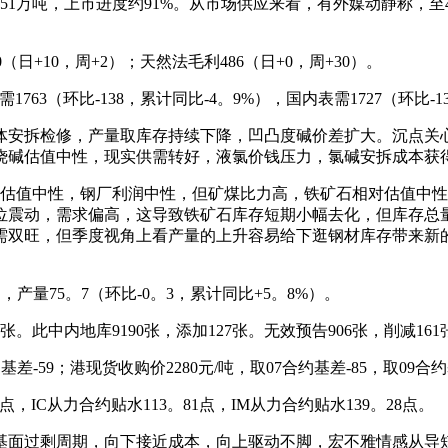
1万吨，上市进度约91%。从市场供应来看，有外媒动静称，至
+10，周+2）；天然法毛利486（日+0，周+30）。
763（环比-138，累计同比-4。9%），国内表需1727（环比-1
安拆检修，产量取库存持续下降，凹凸度碱价差扩大。沉点关心
烧碱估值中性，现实供需转好，液氯价钱压力，氯碱安拆成本获
估值中性，钢厂利润中性，但矿煤比力高，铁矿石相对估值中性
位震动，需求偏高，这导致铁矿石库存短期小幅去化，但库存总
需双旺，但季度视角上看产量的上升容易给下逛钢材库存带来新
产量75。7（环比-0。3，累计同比+5。8%）。
此中内地库9190张，添加127张。无效预告906张，削减161张
基差-59；港现货收购价2280元/吨，取07合约基差-85，取09
，IC从力合约贴水113。81点，IM从力合约贴水139。28点。
过剩周期，向下接近成本，向上驱动不脚，宏不雅情感从导短