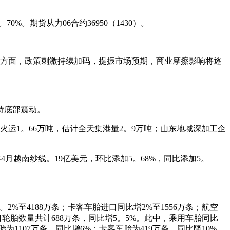
。
%。期货从力06合约36950（1430）。
方面，政策刺激持续加码，提振市场预期，商业摩擦影响将逐
持底部震动。
运1。66万吨，估计全天集港量2。9万吨；山东地域深加工企
4月越南纱线。19亿美元，环比添加5。68%，同比添加5。
2%至4188万条；卡客车胎进口同比增2%至1556万条；航空
进口轮胎数量共计688万条，同比增5。5%。此中，乘用车胎同比
胎为1107万条，同比增6%；卡客车胎为419万条，同比降10%。