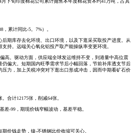
4月下旬印度棉花公司累计抛售本年度棉花资本约41万吨，占其
38，累计同比-5。7%）。
后期库存去化环境、出口环境，以及下逛采买取投产进度。从
得支持。远端关心氧化铝投产取产能操纵率变更环境。
偏高。驱动方面，供应端全球发运维持不变，到港量中高位震
量仍偏大。短期国内旺季需求节后小幅回落，节前补库透支节后
的压力，加上关税冲突对下逛出口形成冲击，因而中期看矿石价
。合计12175张，削减64张。
合约基差-99，期现价钱窄幅波动，基差平稳。
期价钱走势，镍-不锈钢比价收缩可关心。