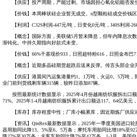
【供应】投产周期，产能过剩。市场因担心氧化铝能否发生
【价钱】本周棒状硅企业暂无成交。n型颗粒硅成交价钱区间为3。50
【利润】C32S利润-447元/吨，日变化0元/吨，J40S利润-2
【概念】国际方面，美联储5月暂未降息，但年内降息次数或
渐钝化。中持久期指向好款式未变。
【价钱】66%干基现价933，日照超特粉616，日照金布巴71
【概念】近期多晶硅期货超跌后送来反弹。传言头部企业开
【供应】港晨间汽运集港量约1。1万吨，火运0。5万吨，到
业门前到货残剩车辆315辆，较昨日添加87辆。
按照最新统计数据显示，2025年4月份越南纺织服拆出口额达3
71%。2025年1-4月越南纺织服拆累计出口额达117。64亿美
【库存】库存程度中性；厂库小幅累库，因近期炼厂供应添
【资讯】QinRex最新数据显示，2025年一季度美国进口轮胎
器用胎同比降13。5%至6。5万条；摩托车用胎同比增18%至9
降27%至30万条；卡客车胎同比降7%至42万条。1-3月，美国