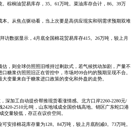
。棕榈油贸易库存，35。61万吨。菜油库存合计，86。39万
本。从焦点驱动看，当上次要是高供应现实和弱需求预期双堆
访数据显示，4月底全国棉花贸易库存415。26万吨，较上月
预估，则全球仿照照旧维持过剩款式，若气候扰动加剧，产量不
口糖浆仿照照旧正在管控中，市场对09合约的预期呈现不合。
最大变量来自于糖浆进口政策的变化和外盘的走势。
。
吨，深加工自动提价帮推现货看涨情感。北方口岸2260-2280元/
420-2510元/吨，山东地域成全国价钱高地。销区广东蛇口港
但市场成交量较低，存正在议价空间。
安排棉花库存量为128。84万吨，较上月底削减0。73万吨。