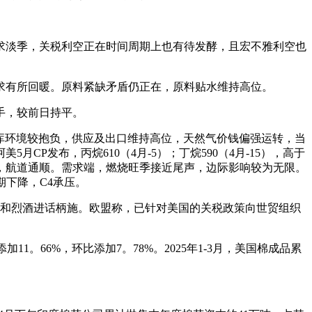
淡季，关税利空正在时间周期上也有待发酵，且宏不雅利空也
有所回暖。原料紧缺矛盾仍正在，原料贴水维持高位。
1手，较前日持平。
库环境较抱负，供应及出口维持高位，天然气价钱偏强运转，当
P发布，丙烷610（4月-5）；丁烷590（4月-15），高于
，航道通顺。需求端，燃烧旺季接近尾声，边际影响较为无限。
下降，C4承压。
和烈酒进话柄施。欧盟称，已针对美国的关税政策向世贸组织
11。66%，环比添加7。78%。2025年1-3月，美国棉成品累