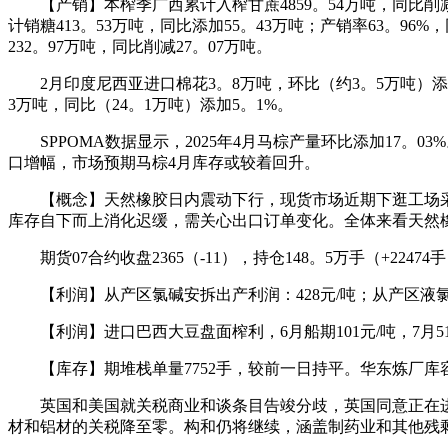
【产销】本榨季广西累计入榨甘蔗4859。54万吨，同比削减25
计销糖413。53万吨，同比添加55。43万吨；产销率63。96
232。97万吨，同比削减27。07万吨。
2月印度尼西亚进口棉花3。8万吨，环比（约3。5万吨）添加11。
3万吨，同比（24。1万吨）添加5。1%。
SPPOMA数据显示，2025年4月马棕产量环比添加17。03
口增幅，市场预期马棕4月库存或较着回升。
【概念】天然橡胶日内震动下行，现货市场近期下逛工场采
库存自下而上消化迟缓，需关心出口订单变化。全体来看天然
期货07合约收盘2365（-11），持仓148。5万手（+224
【利润】从产区氯碱安拆出产利润：428元/吨；从产区液氯下逛
【利润】进口巴西大豆盘面榨利，6月船期101元/吨，7月51元/
【库存】期堆栈单量7752手，较前一日持平。华东炼厂库容率1
英国和美国就关税商业和谈条目告竣分歧，英国同意正在进口
材和铝材的关税降至零。构和仍将继续，涵盖制药业和其他残