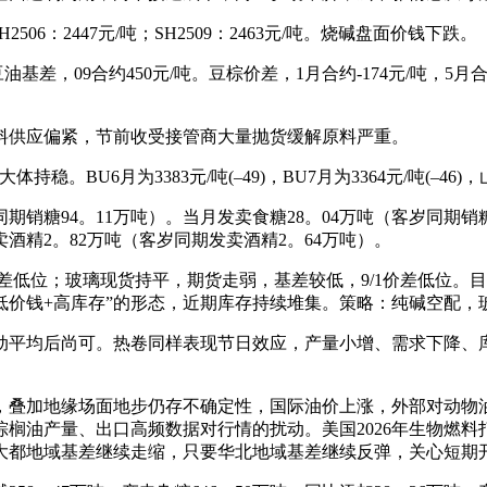
06：2447元/吨；SH2509：2463元/吨。烧碱盘面价钱下跌。
09合约450元/吨。豆棕价差，1月合约-174元/吨，5月合约-2
供应偏紧，节前收受接管商大量抛货缓解原料严重。
月为3383元/吨(–49)，BU7月为3364元/吨(–46)，山东现
期销糖94。11万吨）。当月发卖食糖28。04万吨（客岁同期销糖1
发卖酒精2。82万吨（客岁同期发卖酒精2。64万吨）。
低位；玻璃现货持平，期货走弱，基差较低，9/1价差低位。目
低价钱+高库存”的形态，近期库存持续堆集。策略：纯碱空配，
平均后尚可。热卷同样表现节日效应，产量小增、需求下降、库
叠加地缘场面地步仍存不确定性，国际油价上涨，外部对动物油
榈油产量、出口高频数据对行情的扰动。美国2026年生物燃料打
都地域基差继续走缩，只要华北地域基差继续反弹，关心短期开