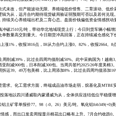
式未改，但产能波动无限、养殖端低价惜售、二育滚动、低价屠
逻辑为从，远月合约期待现货破局验证弱预期可否以及若何兑现
，持续关心养殖端出栏及二育心态。盘面价钱偏低资金情感扰动
破2510元/吨，带动华北地域现货上行；今日到货车辆小幅增
仓单数量高交割量大。今日期货冲高回落，正在持续减仓感化下
，收报3816点，IH从力合约上涨0。82%，收报2664。8点，
上周削减39%，比过去四周均值削减50%。此中采购国为！越南3。0
西亚削减900包，日本削减300包。当周共签约2025/26年度美棉
。当周拆运39。49万包美棉，比上周添加8%，比过去四周均值添加1
求。化工需求方面，终端成品油市场走弱，烷基化及MTBE
投落地以四川通威取内蒙通威为从，全体供应连结低位平稳缓增
矿零单报价77。98（-0。26）美元/吨。氧化铝fob349(+0)
感，而出口发卖周报显示棉花出口略有上升。7月合约收跌0。69