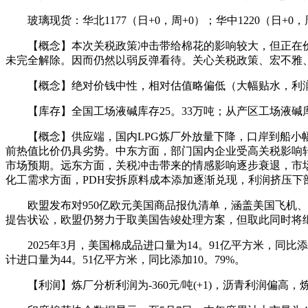
玻璃现货：华北1177（日+0，周+0）；华中1220（日+0，周+
【概念】本次关税政策冲击带给棉花的影响较大，但正在价
未完全解除。因而仍然以弱反弹看待。关心关税政策、宏不雅
【概念】绝对价钱中性，相对估值略偏低（大幅贴水，利润
【库存】全国工场液碱库存25。33万吨；从产区工场液碱库存
【概念】供应端，国内LPG炼厂外放量下降，口岸到船小幅
前热值比价仍具劣势。中东方面，部门国内企业受高关税影响转而关
市场预期。远东方面，关税冲击带来的情感影响逐步衰退，市
化工需求方面，PDH安拆原料成本添加逐渐兑现，利润挤压下
欧盟发布对950亿欧元美国商品报仇清单，涵盖美国飞机、
提告状讼，欧盟仍努力于取美国告竣处理方案，但取此同时将
2025年3月，美国棉成品进口量为14。91亿平方米，同比添加8
计进口量为44。51亿平方米，同比添加10。79%。
【利润】炼厂分析利润为-360元/吨(+1)，沥青利润偏高