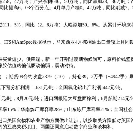
8。47万吨；产夹杂糖646。50万吨，同比添加28。36万吨；
%，同比提高6。03个百分点。4月单月产糖0。42万吨，同比削减7
5%，同比（2。6万吨）大幅添加50。6%。从累计环境来看，202
%。ITS和AmSpec数据显示，马来西亚4月棕榈油出口量较上月
买量偏少。供应端，新一年开割过渡期物候尚可，原料价钱坚挺
橡胶估值略偏低驱动偏弱，震动对待。
74手）；期货09合约收盘2379（-10），持仓39。2万手（+4
分析利润：-631元/吨；全国氧化铝出产利润-442元/吨。
吨，8月20元/吨；进口阿根廷大豆盘面榨利，6月船期214元/吨，7
5%；华南炼厂库容率28%；山东炼厂库容率21%；全国社会库
美国食物和农业产物方面做出让步，以换取美方降低对英国汽
剩的互惠关税项目。两国还同意启动数字商业和谈构和。