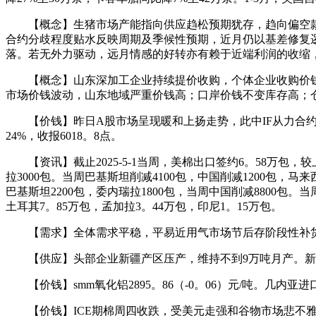
【概念】生猪市场产能指向供应趋松预期犹存，趋向偏空款
合约分歧程度贴水反映周期及季候性预期，近月仍以基差修复
落。若无外力驱动，远月情感的好转亦有赖于近端利润的收缩
【概念】山东深加工企业持续提价收购，个体企业收购价钱冲
市场价钱波动，山东地域严重价钱高；口岸价钱不变库存高；
【价钱】昨日A股市场呈现暖和上扬走势，此中IF从力合约上涨1%
24%，收报6018。8点。
【资讯】截止2025-5-1当周，美棉出口签约6。58万包，较
拉3000包。当周巴基斯坦削减4100包，中国削减1200包，马来
巴基斯坦2200包，委内瑞拉1800包，当周中国削减8800包
土耳其7。85万包，孟加拉3。44万包，印尼1。15万包。
【需求】全体需求平稳，平易近用气市场节后存阶段性补货需
【供应】头部企业新疆产区压产，维持不到9万吨月产。新
【价钱】smm氧化铝2895。86（-0。06）元/吨。几内亚进口铝土
【价钱】ICE期棉周四收跌，受美元走强和谷物市场悲不雅情