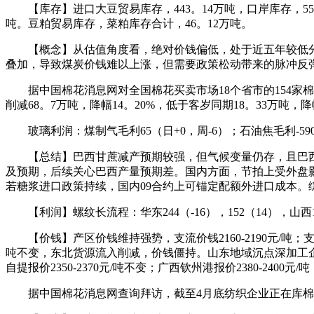
【库存】进口大豆贸易库存，443。14万吨，口岸库存，553
吨。豆粕贸易库存，菜粕库存合计，46。12万吨。
【概念】从估值角度看，绝对价钱偏低，处于近五年较低分
叠加，导致煤炭价钱难以上涨，但需要政策松动带来的脉冲反
据中国棉花消息网对全国棉花买卖市场18个省市的154家棉
削减68。7万吨，降幅14。20%，低于客岁同期18。33万吨，降
玻璃利润：煤制气毛利65（日+0，周-6）；石油焦毛利-590（
【总结】巴西甘蔗减产预期较强，但气候变量仍存，且巴西可
及预期，后续关心巴西产量预期差。国内方面，节拍上受外盘
若糖浆进口政策持续，国内09合约上可锚定配额外进口成本
【利润】螺纹长流程：华东244（-16），152（14），山西169
【价钱】产区价钱维持强势，支流价钱2160-2190元/吨；支流价
吨不变，东北货源流入削减，价钱僵持。山东地域沉点深加工企业22
自提报价2350-2370元/吨不变；广西钦州港报价2380-2
据中国棉花消息网查询拜访，截至4月底纺织企业正在库棉花工业