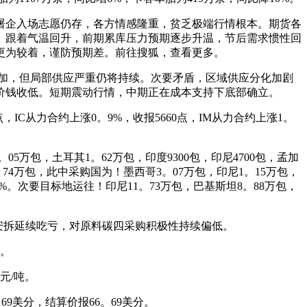
企入场志愿仍存，各方情感隆重，贫乏极端行情根本。期货各
。跟着气温回升，前期累库压力预期逐步升温，节后需求惯性回
更为较着，谨防预期差。前往搜狐，查看更多。
加，但局部供应严重仍将持续。次要矛盾，区域供应分化加剧
价钱收低。短期震动行情，中期正在成本支持下底部确立。
IC从力合约上涨0。9%，收报5660点，IM从力合约上涨1。
5万包，土耳其1。62万包，印度9300包，印尼4700包，孟加
3。74万包，此中采购国为！墨西哥3。07万包，印尼1。15万包，
6%。次要目标地运往！印尼11。73万包，巴基斯坦8。88万包，
安拆延续吃亏，对原料碳四采购积极性持续偏低。
。
美元/吨。
美分，结算价报66。69美分。