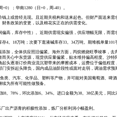
0）；华南1280（日+0，周-40）。
钱上或曾经兑现。且近期关税构和送来起色。但财产面送来需求
、财务政策的变更，以及棉花实正在的供需变化。
偏高，库存中性）。近期供需现实偏强，供应增幅无限，而需求
4。18万吨；次要下逛液碱库存33。34万吨。期堆栈单量10
添加，全体供应照旧偏紧。海外方面，丙烷燃烧旺季竣事，去
心中东货源，现货供应量偏紧，贴水维持偏高程度。沙特阿美5月C
场起头逐渐订价商业流沉塑带来的摩擦成本，运费位于偏低程度
部门安拆起头降负，国内成品油阶段性或面对走弱，调油需求预期
鱼类、汽车、化学品、塑料等产物，并可能对美国葡萄酒、啤酒
继续为所有可能性做预备。
。78%，环比添加6。34%。进口金额为38。38亿美元，同比添加
，炼厂出产沥青的积极性添加，炼厂分析利润小幅盈利。