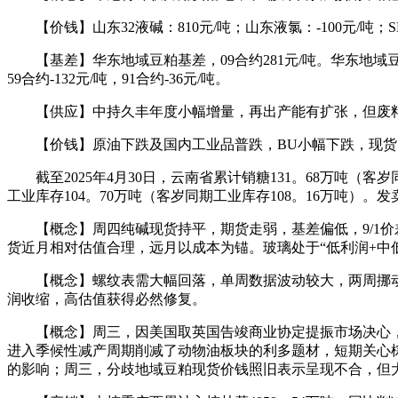
【价钱】山东32液碱：810元/吨；山东液氯：-100元/吨；SH25
【基差】华东地域豆粕基差，09合约281元/吨。华东地域豆油基差，
59合约-132元/吨，91合约-36元/吨。
【供应】中持久丰年度小幅增量，再出产能有扩张，但废料
【价钱】原油下跌及国内工业品普跌，BU小幅下跌，现货大体持稳。BU6
截至2025年4月30日，云南省累计销糖131。68万吨（客岁同
工业库存104。70万吨（客岁同期工业库存108。16万吨）。
【概念】周四纯碱现货持平，期货走弱，基差偏低，9/1价差
货近月相对估值合理，远月以成本为锚。玻璃处于“低利润+中
【概念】螺纹表需大幅回落，单周数据波动较大，两周挪动
润收缩，高估值获得必然修复。
【概念】周三，因美国取英国告竣商业协定提振市场决心，
进入季候性减产周期削减了动物油板块的利多题材，短期关心棕
的影响；周三，分歧地域豆粕现货价钱照旧表示呈现不合，但大