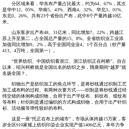
分区域来看，华东布产量占比最大，约为64。67%，其次
是华中12。05%、华南5。43%、西南4。32%、华北3。01%、
东北0。26%。共有23个省份出产布，此中8个产量跨越10亿
米。
山东客岁出产布48。31亿米，同比增加7。22%，跨越江
苏上升至第二，占全国总产量的15。8%。全省纺织业工业添
加值同比增加9。2%，高于全国同业业4。1个百分点（纱产量
413。4万吨，全国第一）。
“世界纺织、中国纺织看浙江、浙江纺织正在柯桥”。自古
以来，绍兴柯桥就是全国出名的纺织之乡，隋唐期间“越罗”就
名扬全国？。
织物出产是纺织加工的焦点环节，是将纱线通过织制工艺
加工成布料的过程。有两种次要方式——织制是将纱线通过经
纬交错的体例构成织物，合用于出产平纹布、斜纹布、缎纹布
等布料；针织则是通过编织的方式构成织物，合用于出产针织
衫、活动服等弹性较好的布料。
这是一座“托正在布上的城市”，市场从体跨越15万家，客
岁全区910家规上纺织印染企业实现产值1406亿元，本年力争