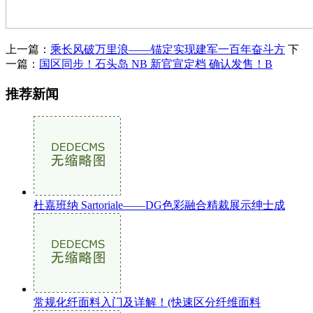
上一篇：
乘长风破万里浪——锚定实现建军一百年奋斗方
下
一篇：
国区同步！石头岛 NB 新官宣定档 确认发售！B
推荐新闻
杜嘉班纳 Sartoriale——DG色彩融合精裁展示绅士成
常规化纤面料入门及详解！(快速区分纤维面料