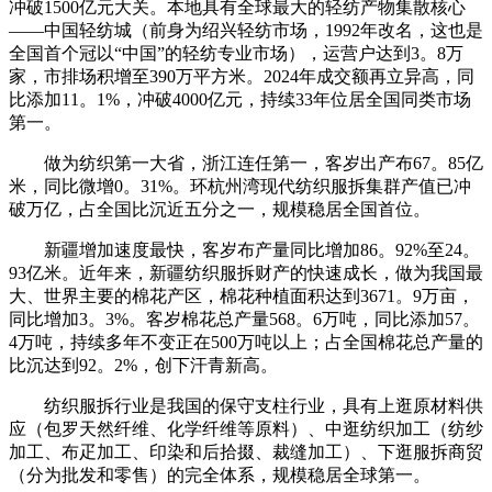
冲破1500亿元大关。本地具有全球最大的轻纺产物集散核心
——中国轻纺城（前身为绍兴轻纺市场，1992年改名，这也是
全国首个冠以“中国”的轻纺专业市场），运营户达到3。8万
家，市排场积增至390万平方米。2024年成交额再立异高，同
比添加11。1%，冲破4000亿元，持续33年位居全国同类市场
第一。
做为纺织第一大省，浙江连任第一，客岁出产布67。85亿
米，同比微增0。31%。环杭州湾现代纺织服拆集群产值已冲
破万亿，占全国比沉近五分之一，规模稳居全国首位。
新疆增加速度最快，客岁布产量同比增加86。92%至24。
93亿米。近年来，新疆纺织服拆财产的快速成长，做为我国最
大、世界主要的棉花产区，棉花种植面积达到3671。9万亩，
同比增加3。3%。客岁棉花总产量568。6万吨，同比添加57。
4万吨，持续多年不变正在500万吨以上；占全国棉花总产量的
比沉达到92。2%，创下汗青新高。
纺织服拆行业是我国的保守支柱行业，具有上逛原材料供
应（包罗天然纤维、化学纤维等原料）、中逛纺织加工（纺纱
加工、布疋加工、印染和后拾掇、裁缝加工）、下逛服拆商贸
（分为批发和零售）的完全体系，规模稳居全球第一。