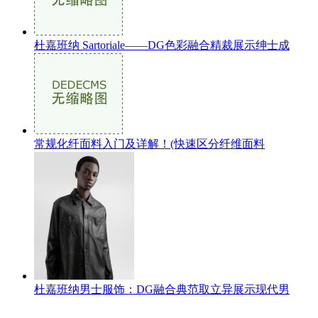
杜嘉班纳 Sartoriale——DG色彩融合精裁展示绅士成
常规化纤面料入门及详解！(快速区分纤维面料
杜嘉班纳男士服饰：DG融合典范取立异展示现代男