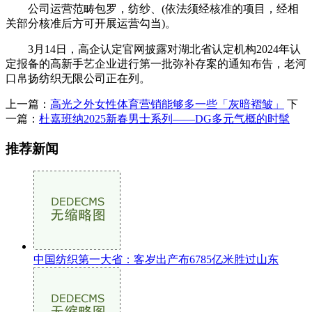
公司运营范畴包罗，纺纱、(依法须经核准的项目，经相
关部分核准后方可开展运营勾当)。
3月14日，高企认定官网披露对湖北省认定机构2024年认
定报备的高新手艺企业进行第一批弥补存案的通知布告，老河
口帛扬纺织无限公司正在列。
上一篇：
高光之外女性体育营销能够多一些「灰暗褶皱」
下
一篇：
杜嘉班纳2025新春男士系列——DG多元气概的时髦
推荐新闻
中国纺织第一大省：客岁出产布6785亿米胜过山东