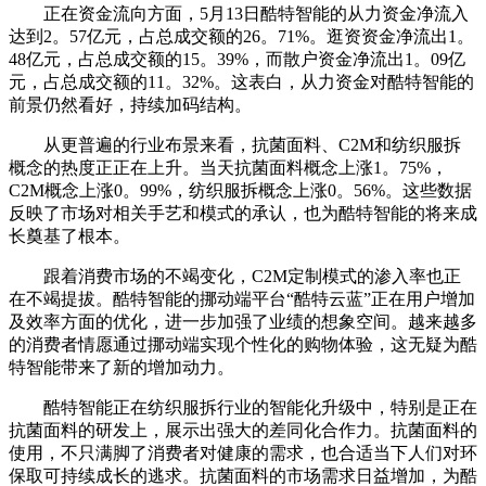
正在资金流向方面，5月13日酷特智能的从力资金净流入
达到2。57亿元，占总成交额的26。71%。逛资资金净流出1。
48亿元，占总成交额的15。39%，而散户资金净流出1。09亿
元，占总成交额的11。32%。这表白，从力资金对酷特智能的
前景仍然看好，持续加码结构。
从更普遍的行业布景来看，抗菌面料、C2M和纺织服拆
概念的热度正正在上升。当天抗菌面料概念上涨1。75%，
C2M概念上涨0。99%，纺织服拆概念上涨0。56%。这些数据
反映了市场对相关手艺和模式的承认，也为酷特智能的将来成
长奠基了根本。
跟着消费市场的不竭变化，C2M定制模式的渗入率也正
在不竭提拔。酷特智能的挪动端平台“酷特云蓝”正在用户增加
及效率方面的优化，进一步加强了业绩的想象空间。越来越多
的消费者情愿通过挪动端实现个性化的购物体验，这无疑为酷
特智能带来了新的增加动力。
酷特智能正在纺织服拆行业的智能化升级中，特别是正在
抗菌面料的研发上，展示出强大的差同化合作力。抗菌面料的
使用，不只满脚了消费者对健康的需求，也合适当下人们对环
保取可持续成长的逃求。抗菌面料的市场需求日益增加，为酷