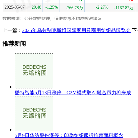
上一篇：
2025年乌兹别克斯坦国际家用及商用纺织品博览会
下
推荐新闻
酷特智能5月13日涨停：C2M模式取AI融合帮力将来成
5月9日华纺股份涨停：印染纺织服拆抗菌面料概念