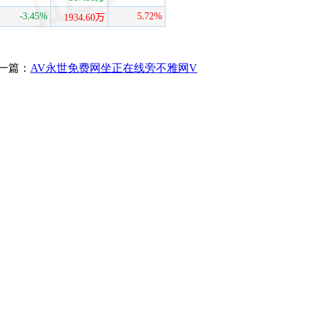
一篇：
AV永世免费网坐正在线旁不雅网V