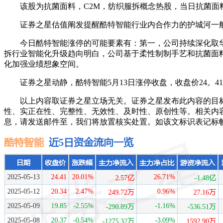
该股为抗菌面料，C2M，纺织服拆概念热股，当日抗菌面料概念上
证券之星估值阐发提醒酷特智能行业内合作力的护城河一般
今日酷特智能涨停的可能要素有：第一，公司持续深化取华为
拆行业智能化升级趋向明白，公司基于柔性制制手艺和抗菌面料
化加强业绩想象空间。
证券之星动静，酷特智能5月13日涨停收盘，收盘价24。41
以上内容取证券之星立场无关。证券之星发布此内容的目标
性、实正在性、完整性、无效性、及时性、原创性等。相关内
息，请发送邮件至，我们将放置核实处置。如该文标识表记标帜为