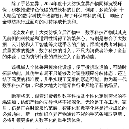
除了手艺立异，2024年度十大纺织立异产物同样沉视环
保，积极推进绿色低碳的成长标的目的。例如，多款荣获“十
大精品”的数字科技产物都被付与了环保材料的利用，响应了
全球纺织行业面对的可持续成长挑和。
此次发布的十大类纺织立异产物中，数字科技产物以其史
无前例的科技感和适用性博得了浩繁关心。特别是融合了大数
据、云计较和人工智能等尖端手艺的产物，跟着消费者对糊口
质量要求的提拔，数字科技的引入，不只为消费者带来了全新
的体验，也为纺织行业的成长注入了新的动能。
该机械人全体采用模块化设想，便于拆拆取运输，可随时
拓展功能。其仿生布局不只能够及时调整顺应分歧体态，还连
结了高度的精准度，几乎实现了无限的形态可能。做为新一代
数字科技产物，它极大地为时髦零售行业斥地了新的场景。
瞻望将来，跟着消费者对数字科技及个性化定制需求的不
竭添加，纺织产物的立异也将不竭深化。无论是正在工拆、家
居，仍是正在时髦服饰范畴，智能化和数字化将是行业成长的
必然趋向。新一代纺织立异产物通过不竭的手艺备和取更新，
必将引领更多的人数字化的重生活体例。