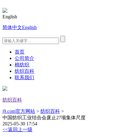
English
简体中文
English
首页
公司简介
棉纺织
纺织百科
联系我们
纺织百科
j9.com官方网站
>
纺织百科
>
中国纺织工业结合会废止27项集体尺度
2025-05-30 17:54
<<返回上一级