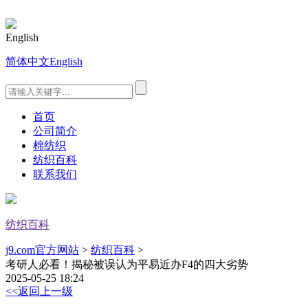
English
简体中文
English
首页
公司简介
棉纺织
纺织百科
联系我们
纺织百科
j9.com官方网站
>
纺织百科
>
考研人必看！揭秘被误认为平易近办F4的四大劣势
2025-05-25 18:24
<<返回上一级