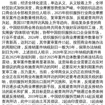
当前，经济全球化逆流，单边从义、从义较着上升，全球
经贸款式加快演变，商业摩擦形势愈加严峻。中国纺织品进出
口商会法令部相关担任人暗示，2025年纺织服拆行业商业摩擦
将呈案件总体数量维持高位、复审案件添加、反规避查询拜访
兴起、美国337查询拜访风险上升等趋向。面临复杂多变的商
业，中国纺织商会将自始自终共同各方做好应诉组织工做，充
实阐扬“四体联动”机制，协帮中国纺织服拆出口企业保市场，
行业不变成长。2024年，纺织服拆行业商业摩擦案件数量创下
汗青新高，达到25起，其华夏审案件15起。按照商业布施办法
的周期纪律，反推销案件纳税刻日一般为5年，保障办法纳税
刻日为3年。上述担任人暗示，2020年至2021年纳税的案件将
正在2025年连续到期，估计2025年案件总体数量仍将连结高位
震动，复审案件数量将显著添加。这意味着企业需要正在应对
新倡议的商业布施查询拜访的同时，还要应对大量到期案件的
复审工做，压力庞大。当前，全球商业从义仍正在持续升级。
企业正在应对商业布施查询拜访的同时还要考虑美国关税的影
响，纺织服拆对美国出口面对严沉挑和。近年来，反规避查询
拜访逐步成为商业摩擦的新手段。反规避查询拜访是反推销办
法的延长和扩展，其目标是防止被查询拜访产物通过各类体例
规避反推销税。2019年以来，中国纺织服拆范畴共14起反规避
查询拜访，此中11起由土耳其倡议、2起由印度倡议、1起由秘