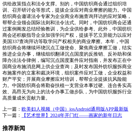
供给政策指点和法令支撑。别的，中国纺织商会通过组织培
训、召开研讨会等形式，提拔企业应对商业摩擦的能力。中国
纺织商会邀请法令专家为企业商业布施查询拜访的应对策略，
帮帮企业领会国际法则和法令法式。同时，中国纺织商会还通
过案例阐发总结经验教训，为企业供给参考。此外，中国纺织
商会还积极指导企业加强学问产权，提拔手艺立异能力以应对
美国337查询拜访等取学问产权相关的商业摩擦。本年，中国
纺织商会将继续环绕沉点工做使命、聚焦商业摩擦工做，结实
推进企业办事，继续组织翻译沉点国度的反推销、反补助和保
障办法法令律例，编写沉点国度案件应对指南，并发布正在中
国商业布施消息网上供企业查询；及时发布国外纺织服拆商业
布施案件的立案和裁决环境，组织案件应对工做，企业权益和
财产平安；开展商业摩擦应对培训，帮帮企业提拔抗风险能
力。中国纺织商会将勤奋扶植一支营业本事过硬、连合务实高
效、高昂无为向上的法令办事工做步队，为中国纺织服拆行业
高质量成长贡献力量。
上一篇：
欧美妇人视频（中国）iosAndroid通用版APP最新版
下一篇：
【艺术世界】2024年开门红——画家的新年日志
推荐新闻