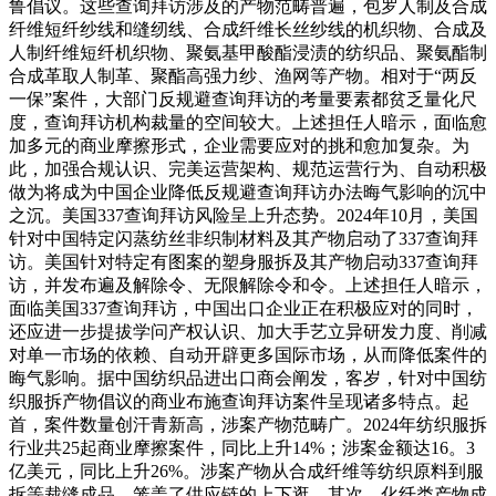
鲁倡议。这些查询拜访涉及的产物范畴普遍，包罗人制及合成
纤维短纤纱线和缝纫线、合成纤维长丝纱线的机织物、合成及
人制纤维短纤机织物、聚氨基甲酸酯浸渍的纺织品、聚氨酯制
合成革取人制革、聚酯高强力纱、渔网等产物。相对于“两反
一保”案件，大部门反规避查询拜访的考量要素都贫乏量化尺
度，查询拜访机构裁量的空间较大。上述担任人暗示，面临愈
加多元的商业摩擦形式，企业需要应对的挑和愈加复杂。为
此，加强合规认识、完美运营架构、规范运营行为、自动积极
做为将成为中国企业降低反规避查询拜访办法晦气影响的沉中
之沉。美国337查询拜访风险呈上升态势。2024年10月，美国
针对中国特定闪蒸纺丝非织制材料及其产物启动了337查询拜
访。美国针对特定有图案的塑身服拆及其产物启动337查询拜
访，并发布遍及解除令、无限解除令和令。上述担任人暗示，
面临美国337查询拜访，中国出口企业正在积极应对的同时，
还应进一步提拔学问产权认识、加大手艺立异研发力度、削减
对单一市场的依赖、自动开辟更多国际市场，从而降低案件的
晦气影响。据中国纺织品进出口商会阐发，客岁，针对中国纺
织服拆产物倡议的商业布施查询拜访案件呈现诸多特点。起
首，案件数量创汗青新高，涉案产物范畴广。2024年纺织服拆
行业共25起商业摩擦案件，同比上升14%；涉案金额达16。3
亿美元，同比上升26%。涉案产物从合成纤维等纺织原料到服
拆等裁缝成品，笼盖了供应链的上下逛。其次，化纤类产物成