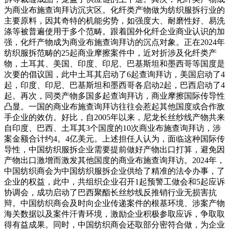
为商业布施查询拜访沉灾区。化纤类产物做为纺织服拆行业的
主要原料，因其奇特的机能劣势，如强度大、耐磨性好、易洗
涤等被普遍使用于多个范畴。跟着国外化纤企业商业认识的加
强，化纤产物成为商业布施查询拜访的沉点对象。正在2024年
纺织服拆范畴的25起商业摩擦案件中，近对折涉及化纤类产
物，土耳其、美国、印度、印尼、巴基斯坦和墨西哥等国度是
次要的倡议国，此中土耳其启动了6起查询拜访，美国启动了4
起，印度、印尼、巴基斯坦和墨西哥各启动2起，巴西启动了4
起。再次，同类产物多国多起查询拜访，商业摩擦国际传导性
凸显。一国的商业布施查询拜访往往会惹起其他国度或合作敌
手企业的效仿。好比，自2005年以来，尼龙长丝纱线产物共来
自印度、巴西、土耳其3个国度的10次商业布施查询拜访，涉
案金额合计约4。4亿美元。上述担任人认为，面临这种国际传
导性，中国纺织服拆企业需要提前做好产物出口打算，避免因
产物出口激增而激发其他国度的商业布施查询拜访。2024年，
中国纺织商会为中国纺织服拆企业供给了精准的法令办事，了
企业的权益，此中，共组织企业召开1起预警工做会和5起应诉
协调会，成功启动了巴西聚酯长丝纱线反推销行业无损害抗
辩。中国纺织商会及时向企业传递案件的根基环境、涉案产物
海关数据以及案件汗青环境，激励企业积极参取应诉，争取取
得有益成果。同时，中国纺织商会还取部分密符合做，为企业