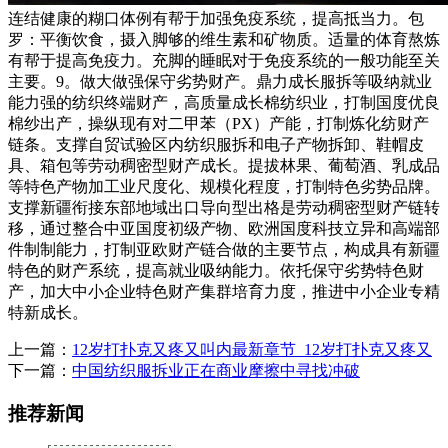
连结健康的糊口体例有帮于加强免疫系统，提高抵当力。包
罗：平衡饮食，摄入脚够的维生素和矿物质。适量的体育熬炼
有帮于提高免疫力。充脚的睡眠对于免疫系统的一般功能至关
主要。9。做大做强保守劣势财产。鼎力成长服拆等吸纳就业
能力强的纺织终端财产，高质量成长棉纺织业，打制国度优良
棉纱出产，操纵现有对二甲苯（PX）产能，打制炼化纺财产
链条。支撑自贸试验区内纺织服拆和电子产物拆卸、鞋帽皮
具、箱包等劳动稠密型财产成长。提拔林果、葡萄酒、乳成品
等特色产物加工业尺度化、规模化程度，打制特色劣势品牌。
支撑新疆衔接东部地域出口导向型出格是劳动稠密型财产链转
移，通过整合中亚国度初级产物、欧洲国度科技立异和高端部
件制制能力，打制亚欧财产链合做的主要节点，构成具有新疆
特色的财产系统，提高就业吸纳能力。依托保守劣势特色财
产，加大中小企业特色财产集群培育力度，推进中小企业专精
特新成长。
上一篇：
12岁打扑克又疼又叫内最新章节_12岁打扑克又疼又
下一篇：
中国纺织服拆业正在商业摩擦中寻找冲破
推荐新闻