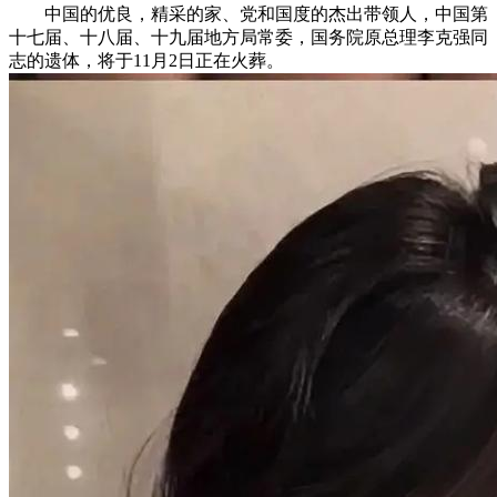
中国的优良，精采的家、党和国度的杰出带领人，中国第
十七届、十八届、十九届地方局常委，国务院原总理李克强同
志的遗体，将于11月2日正在火葬。