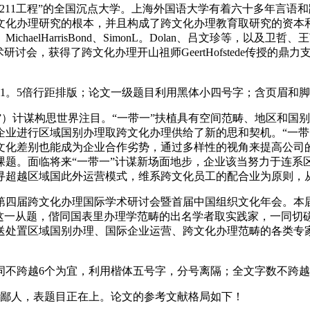
11工程”的全国沉点大学。上海外国语大学有着六十多年言语
文化办理研究的根本，并且构成了跨文化办理教育取研究的资本和
aelHarrisBond、SimonL。Dolan、吕文珍等，以
讨会，获得了跨文化办理开山祖师GeertHofstede传授的鼎力
。5倍行距排版；论文一级题目利用黑体小四号字；含页眉和脚
绸之”）计谋构思世界注目。“一带一”扶植具有空间范畴、地区和
企业进行区域国别办理取跨文化办理供给了新的思和契机。“一带
文化差别也能成为企业合作劣势，通过多样性的视角来提高公司
课题。面临将来“一带一”计谋新场面地步，企业该当努力于连系
寻超越区域国此外运营模式，维系跨文化员工的配合业为原则，
文化办理国际学术研讨会暨首届中国组织文化年会。本届会议邀请了跨文化办
”这一从题，偕同国表里办理学范畴的出名学者取实践家，一同切
送处置区域国别办理、国际企业运营、跨文化办理范畴的各类专
不跨越6个为宜，利用楷体五号字，分号离隔；全文字数不跨越1
鄙人，表题目正在上。论文的参考文献格局如下！