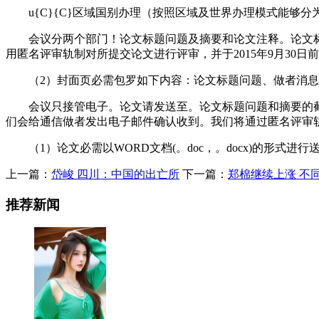
u{C}{C}区域国别办理（按照区域及世界办理模式能够分
会议分两个部门！论文标题问题及摘要和论文注释。论文标题问题
用匿名评审轨制对所提交论文进行评审，并于2015年9月30
（2）封面页必需包罗如下内容：论文标题问题、做者消息
会议只接管电子。论文请发送至。论文标题问题和摘要的截止日期
们会给通信做者发出电子邮件确认收到。我们将通过匿名评审轨制
（1）论文必需以WORD文档(。doc，。docx)的形式进
上一篇：
岱峻 四川：中国的出亡所
下一篇：
郑棉继续上涨 不
推荐新闻