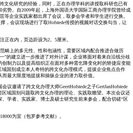
和跨文化研究的经验，同时，正在办理学科的讲授取科研也已有
劣势。自2009年起，上海外国语大学国际工商办理学院曾经成
及卫哲、王茁等企业实践家都出席了会议，取参会学者和学生进行交换。
支撑，会议现场进行了取Hofstede传授的视频对话交换勾当，让
注正在内，页边距设为2。5厘米。
国别范畴上的多元性、性和包涵性，需要区域内配合推进合做历
一”的建立进一步推进了对外计谋，企业将面对着来自沿线分歧
的创制力以及提高组织正在面对多种需乞降变化时的矫捷应变能
区域国别成立本人奇特的跨文化办理模式，提拔企业焦点合作
从而最大限度地提拔和操纵企业的潜力取价值。
理大师GeertHofstede之子GertJanHofstede
磋区域国别问题取跨文化办理的理论、实践取瞻望。本次会议还
家、学者、实践家、博士及硕士研究生前来参会，配合切磋“区
8000为宜（包罗参考文献）。