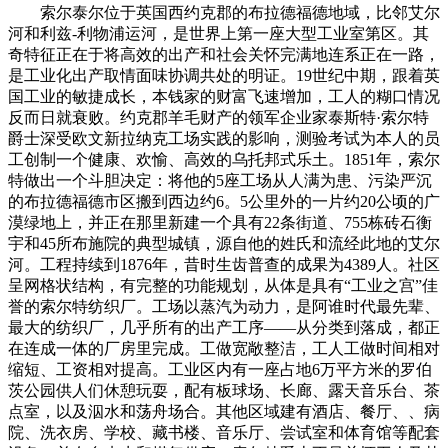
索尔泰尔位于英国西约克郡的布拉德福德地域，比邻艾尔
河和利兹-利物浦运河，是世界上第一座大型工业室第区。其
奇特征正在于将高效的出产和社会关怀完满地连系正在一路，
是工业化出产取情面味协调共处的明证。19世纪中期，跟着英
国工业的敏捷成长，本钱家的财富飞速增加，工人的糊口情况
反而日就衰败。约克郡羊毛财产的领军企业家泰斯特·索尔特
爵士深受欧文新拉纳克工场实践的影响，测验考试为本人的员
工创制一个健康、欢愉、高效的乌托邦式乐土。1851年，索尔
特做出一个斗胆决定：将他的5座工场从人满为患、污染严沉
的布拉德福德市区搬到西边约6。5公里外的一片约20公顷的广
漠绿地上，并正在那里新建一个具有22条街道、755栋砖石衡
宇和45所布施院的典型城镇，源自他的姓氏和流经此地的艾尔
河。工程持续到1876年，昔时生齿普查的成果为4389人。社区
呈网格状结构，有完整的功能规划，从体是具有“工业之宫”佳
誉的索尔特纺织厂。工场以蒸汽为动力，是阿谁时代最先辈、
最大的纺织厂，几乎所有的出产工序——从分类到落成，都正
在连成一体的厂房里完成。工做宽敞整洁，工人工做时间相对
缩短、工资相对提高。工业区内有一座占地6万平方米的罗伯
茨公园供人们休憩玩耍，配有板球场、长廊、露天音乐台、茶
点室，以及泅水和荡舟场合。其他区域建有酒店、餐厅、、病
院、洗衣房、学校、藏书楼、音乐厅、尝试室和体育馆等配套