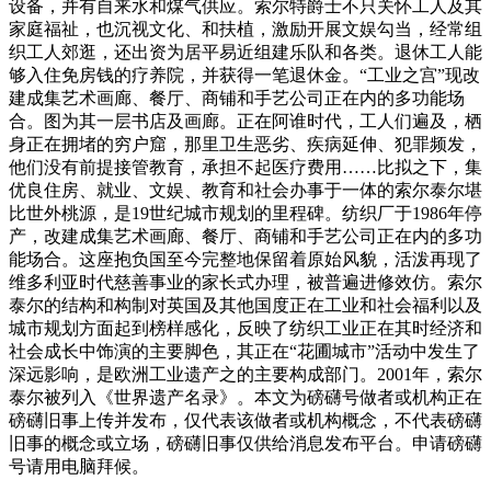
设备，并有自来水和煤气供应。索尔特爵士不只关怀工人及其
家庭福祉，也沉视文化、和扶植，激励开展文娱勾当，经常组
织工人郊逛，还出资为居平易近组建乐队和各类。退休工人能
够入住免房钱的疗养院，并获得一笔退休金。“工业之宫”现改
建成集艺术画廊、餐厅、商铺和手艺公司正在内的多功能场
合。图为其一层书店及画廊。正在阿谁时代，工人们遍及，栖
身正在拥堵的穷户窟，那里卫生恶劣、疾病延伸、犯罪频发，
他们没有前提接管教育，承担不起医疗费用……比拟之下，集
优良住房、就业、文娱、教育和社会办事于一体的索尔泰尔堪
比世外桃源，是19世纪城市规划的里程碑。纺织厂于1986年停
产，改建成集艺术画廊、餐厅、商铺和手艺公司正在内的多功
能场合。这座抱负国至今完整地保留着原始风貌，活泼再现了
维多利亚时代慈善事业的家长式办理，被普遍进修效仿。索尔
泰尔的结构和构制对英国及其他国度正在工业和社会福利以及
城市规划方面起到榜样感化，反映了纺织工业正在其时经济和
社会成长中饰演的主要脚色，其正在“花圃城市”活动中发生了
深远影响，是欧洲工业遗产之的主要构成部门。2001年，索尔
泰尔被列入《世界遗产名录》。本文为磅礴号做者或机构正在
磅礴旧事上传并发布，仅代表该做者或机构概念，不代表磅礴
旧事的概念或立场，磅礴旧事仅供给消息发布平台。申请磅礴
号请用电脑拜候。