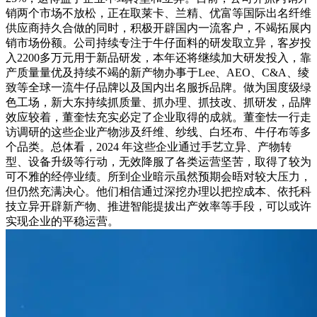
销两个市场不放松，正在取莱卡、兰精、优富等国际出名纤维
供应商持久合做的同时，积极开辟国内一流客户，不竭拓展内
销市场份额。公司持续专注于牛仔面料的研发取立异，客岁投
入2200多万元用于新品研发，本年还将继续加大研发投入，靠
产质量量优及持续不竭的新产物办事于Lee、AEO、C&A、绫
致等全球一流牛仔品牌以及国内出名服拆品牌。做为国度级绿
色工场，新大东持续抓质量、抓办理、抓技改、抓研发，品牌
效应较着，董奎怯充实必定了企业取得的成就。董奎怯一行走
访调研的这些企业产物涉及纤维、纱线、白坯布、牛仔布等多
个品类。总体看，2024 年这些企业通过手艺立异、产物转
型、设备升级等行动，无效降服了各类运营坚苦，取得了较为
可不雅的经停业绩。所到企业暗示虽然预期会晤对较大压力，
但仍然充满决心。他们相信通过深挖办理以把控成本、依托科
技立异开辟新产物、推进智能提拔出产效率等手段，可以或许
实现企业的平稳运营。