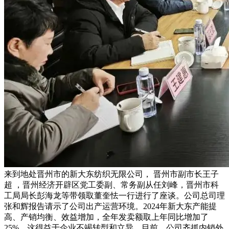
来到地处晋州市的新大东纺织无限公司， 晋州市副市长王子
超 ，晋州经济开辟区党工委副、常务副从任刘峰，晋州市科
工局局长彭海龙等带领取董奎怯一行进行了座谈。公司总司理
张和辉报告请示了公司出产运营环境。2024年新大东产能提
高、产销均衡、效益增加，全年发卖额取上年同比增加了
25%，这得益于企业不竭转型和立异。目前，公司齐抓内销外