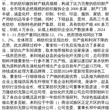
长，市的纺织服拆财产颇具规模，构成了比力完整的纺织财产
链，全市现有必然规模的纺织服拆企业 2000 多家，财产门类
丰硕，涵盖化纤、纺纱、织制、针织、印染、服拆、家纺、财
产用纺织品等多个范畴。同时，下辖赵县、晋州、高邑三个具
有纺纱、织制特色的财产集群。目前，具有纺纱产能 400 多万
锭，织机 4 万余台。从规上棉纺织企业出产数据来看，2024
年 1 - 11 月纱产量同比增加 12。1%，然而营收却同比下降
1。2%。全体而言，棉纺织业呈现出纱、但产值和利润下降的
态势。此次调研过程中，董奎怯一行先后实地走访了多家企
业，深切出产车间调查，取本地带领和企业家座谈，倾听企业
一线所思所想。来到地处赵县的金怡化纤无限公司，总司理郭
朝科伴随董奎怯一行参不雅了出产线。这家以废旧矿泉水饮料
瓶为原料的再生涤纶短纤维出产企业目前年产已超15万吨。可
持续成长处理方案品牌商，工信部2024年度新培育的绿色工
场。董奎怯一行细致领会了产物的机能劣势，以及做为棉纺织
企业上逛端供应再生纤维给下逛企业利用环境。座谈中，赵县
纺织行业协会会长、维宝莱纺织无限公司董事长豁彦波，中冀
万隆纺织无限公司总司理、金怡化纤无限公司总司理郭朝科引
见了各自企业概况及对新一年纺织市场研判。为绿色低碳成长
做出更多贡献。来到位于中国（）商业试验区正定片区的常山
恒新纺织无限公司恒盛分公司，公司党委、董事长邓中斌伴随