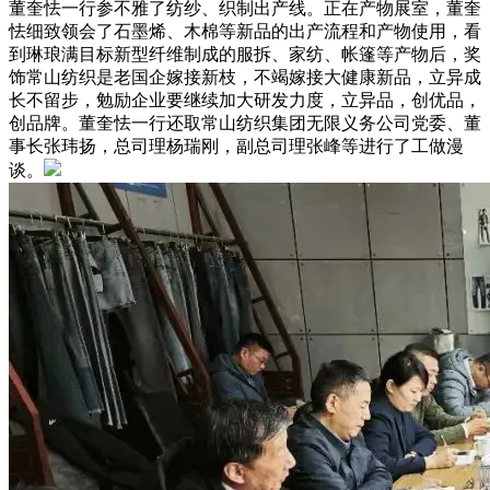
董奎怯一行参不雅了纺纱、织制出产线。正在产物展室，董奎
怯细致领会了石墨烯、木棉等新品的出产流程和产物使用，看
到琳琅满目标新型纤维制成的服拆、家纺、帐篷等产物后，奖
饰常山纺织是老国企嫁接新枝，不竭嫁接大健康新品，立异成
长不留步，勉励企业要继续加大研发力度，立异品，创优品，
创品牌。董奎怯一行还取常山纺织集团无限义务公司党委、董
事长张玮扬，总司理杨瑞刚，副总司理张峰等进行了工做漫
谈。