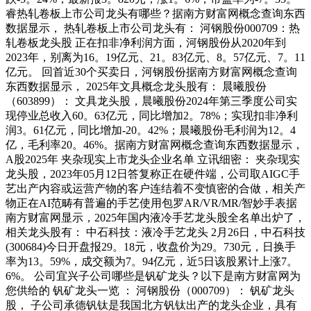
睿热轧卷板上市公司龙头有哪些？据南方财富网概念查询东西
数据显示， 热轧卷板上市公司龙头有： 河钢股份000709：热
轧卷板龙头股 正在扣非净利润方面，河钢股份从2020年到
2023年，别离为16。19亿元、21。83亿元、8。57亿元、7。11
亿元。 回首近30个买卖日，河钢股份据南方财富网概念查询
东西数据显示， 2025年文具概念龙头股有： 晨曦股份
（603899）： 文具龙头股，晨曦股份2024年第三季度公司实
现停业总收入60。63亿元，同比增加2。78%；实现扣非净利
润3。61亿元，同比增加-20。42%；晨曦股份毛利润为12。4
亿，毛利率20。46%。据南方财富网概念查询东西数据显示，
A股2025年 夹杂现实上市龙头企业名单 立讯细密： 夹杂现实
龙头股，2023年05月12日答复称正在硬件端，公司取AIGC手
艺出产内容或运营产物的客户连结着不变慎密的合做，相关产
物正在AI范畴有普遍的手艺使用包罗AR/VR/MR/智妙手表据
南方财富网显示，2025年国内液冷手艺龙头股全名单出炉了，
相关龙头股有： 中石科技：液冷手艺龙头 2月26日，中石科技
(300684)今日开盘报29。18元，收盘价为29。730元，日换手
率为13。59%，成交额为7。94亿元，近5日该股累计上涨7。
6%。 公司宜兴子公司哪些是钒矿龙头？以下是南方财富网为
您供给的 钒矿龙头一览 ： 河钢股份（000709）： 钒矿龙头
股， 子公司承德钒钛是我国北方钒钛出产的龙头企业，具有