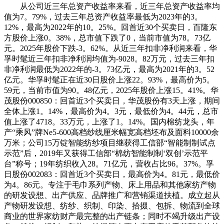
从公司近三年总资产收益率来看，近三年总资产收益率均
值为7。79%，过去三年总资产收益率最低为2023年的3。
12%，最高为2022年的10。25%。回首近30个买卖日，百隆东
方股价上涨0。38%，总市值下跌了0，当前市值为78。73亿
元。2025年股价下跌-3。62%。从近三年扣非净利润来看，华
孚时髦近三年扣非净利润均值为-9028。82万元，过去三年扣
非净利润最低为2022年的-3。73亿元，最高为2021年的3。52
亿元。华孚时髦正在近30日股价上涨22。93%，最高价为5。
59元，当前市值为90。48亿元，2025年股价上涨15。41%。华
茂股份000850：回首近3个买卖日，华茂股份有3天上涨，期间
全体上涨1。14%，最高价为4。3元，最低价为4。44元，总市
值上涨了4718。33万元，上涨了1。14%。国内棉纺龙头，年
产“乘风”牌Ne5-600高档纱线厘米幅宽高档坯布及面料10000余
万米；公司15万锭智能纺纱项目继获得工信部“智能制制试点
示范”后，2019年又获得工信部“棉纺智能制制‘双创’示范平
台”称号；19年纺织收入28。71亿元，营收占比96。37%。孚
日股份002083：回首近3个买卖日，最高价为4。81元，最低价
为4。86元。专注于毛巾系列产物、床上用品和其他家纺产物
的研发设想、出产供应、品牌推广和营销渠道扶植。成立起从
产物研发设想、纺纱、织制、印染、拾掇、包拆、物流到全球
商业的世界家纺财产最完整的出产链条；同时不竭升级出产设