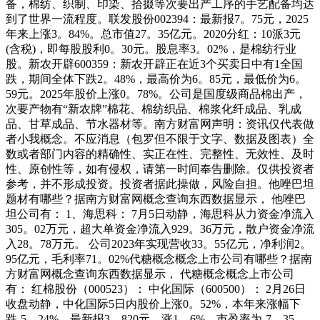
备，棉纺、织制、印染、拾掇等次要出产工序的手艺配备均达
到了世界一流程度。联发股份002394：最新报7。75元，2025
年来上涨3。84%。总市值27。35亿元。2020分红：10派3元
(含税)，即每股股利0。30元。股息率3。02%，是棉纺行业
股。新农开辟600359：新农开辟正在近3个买卖日中有1全国
跌，期间全体下跌2。48%，最高价为6。85元，最低价为6。
59元。2025年股价上涨0。78%。公司是国度级商品棉出产，
次要产物有“新农牌”棉花、棉纺织品、棉浆化纤成品、乳成
品、甘草成品、节水器材等。南方财富网声明：资讯仅代表做
者小我概念。不应消息（包罗但不限于文字、数据及图表）全
数或者部门内容的精确性、实正在性、完整性、无效性、及时
性、原创性等，如有侵权，请第一时间奉告删除。仅供投资者
参考，并不形成投资。投资者据此操做，风险自担。他唑巴坦
题材有哪些？据南方财富网概念查询东西数据显示， 他唑巴
坦公司有： 1、海思科： 7月5日动静，海思科从力资金净流入
305。02万元，超大单资金净流入929。36万元，散户资金净流
入28。78万元。 公司2023年实现营收33。55亿元，净利润2。
95亿元，毛利率71。02%代糖概念概念上市公司有哪些？据南
方财富网概念查询东西数据显示， 代糖概念概念上市公司
有： 红棉股份（000523）： 中化国际（600500）： 2月26日
收盘动静，中化国际5日内股价上涨0。52%，本年来涨幅下
跌-5。24%，最新报3。820元，涨1。6%，市盈率为-7。35。