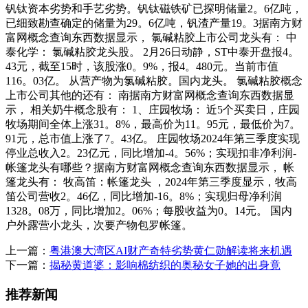
钒钛资本劣势和手艺劣势。钒钛磁铁矿已探明储量2。6亿吨，
已细致勘查确定的储量为29。6亿吨，钒渣产量19。3据南方财
富网概念查询东西数据显示， 氯碱粘胶上市公司龙头有： 中
泰化学： 氯碱粘胶龙头股。 2月26日动静，ST中泰开盘报4。
43元，截至15时，该股涨0。9%，报4。480元。当前市值
116。03亿。 从营产物为氯碱粘胶。国内龙头。 氯碱粘胶概念
上市公司其他的还有： 南据南方财富网概念查询东西数据显
示， 相关奶牛概念股有： 1、庄园牧场： 近5个买卖日，庄园
牧场期间全体上涨31。8%，最高价为11。95元，最低价为7。
91元，总市值上涨了7。43亿。 庄园牧场2024年第三季度实现
停业总收入2。23亿元，同比增加-4。56%；实现扣非净利润-
帐篷龙头有哪些？据南方财富网概念查询东西数据显示， 帐
篷龙头有： 牧高笛：帐篷龙头 ，2024年第三季度显示，牧高
笛公司营收2。46亿，同比增加-16。8%；实现归母净利润
1328。08万，同比增加2。06%；每股收益为0。14元。 国内
户外露营小龙头，次要产物包罗帐篷。
上一篇：
粤港澳大湾区AI财产奇特劣势黄仁勋解读将来机遇
下一篇：
揭秘黄道婆：影响棉纺织的奥秘女子她的出身竟
推荐新闻