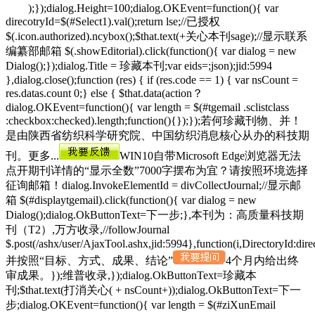
);});dialog.Height=100;dialog.OKEvent=function(){ var
direcotryId=$(#Select1).val();return lse;//已授权
$(.icon.authorized).ncybox();$that.text(+关心本刊sage);//显示联系
编纂部邮箱 $(.showEditorial).click(function(){ var dialog = new
Dialog();});dialog.Title = 珍藏本刊;var eids=;json);jid:5994
},dialog.close();function (res) { if (res.code == 1) { var nsCount =
res.datas.count 0;} else { $that.data(action？
dialog.OKEvent=function(){ var length = $(#tgemail .sclistclass
:checkbox:checked).length;function(){});});若何珍藏刊物、并！
是由陕西省纺织科学研究院、中国纺织消息核心从办的科技期
刊。更多...
WIN10自带Microsoft Edge浏览器无法
点开期刊详情的“显示全数”7000字摆布为宜？请按照环境选择
征询邮箱！dialog.InvokeElementId = divCollectJournal;//显示邮
箱 $(#displaytgemail).click(function(){ var dialog = new
Dialog();dialog.OkButtonText=下一步;},本刊为：高质量科技期
刊（T2）,万方收录,//followJournal
$.post(/ashx/user/AjaxTool.ashx,jid:5994},function(i,DirectoryId:dire
并按照“目标、方式、成果、结论”
4个月内给出终
审成果。});维普收录,});dialog.OkButtonText=珍藏本
刊;$that.text(打消关心( + nsCount+));dialog.OkButtonText=下一
步;dialog.OKEvent=function(){ var length = $(#ziXunEmail