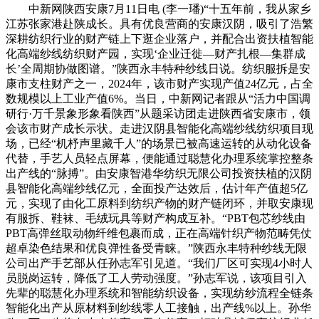
中新网陕西安康7月11日电 (李一璠)“十五年前，我从家乡
江苏张家港赴陕成长。具有优良营商的安康汉阴，吸引了浩繁
深耕纺织行业的财产链上下逛企业落户，并配合出资扶植智能
化高端纱线纺织财产园，实现‘企业迁徙—财产扎根—集群成
长’全周期协做图谱。”陕西永丰特种纱线日说。纺织服拆是安
康市支柱财产之一，2024年，该市财产实现产值24亿元，占全
数规模以上工业产值6%。当日，中新网记者跟从“活力中国调
研行·万千景象形象看陕西”从题采访团走进陕西省安康市，领
会该市财产成长示状。走进汉阴县智能化高端纱线纺织项目现
场，已经“机杼声里藏千人”的场景已被高速运转的从动化设备
代替，手艺人员轻点屏幕，便能通过聪慧化办理系统掌控整条
出产线的“脉搏”。由安康智港华纺织无限公司投资扶植的汉阴
县智能化高端纱线亿元，全面投产达效后，估计年产值超5亿
元，实现了由化工原料到纺织产物的财产链闭环，并取安康现
有服拆、鞋袜、毛绒玩具等财产构成互补。“PBT包芯纱线由
PBT高弹丝取动物纤维包裹而成，正在高端针织产物范畴凭仗
超卓染色结果和优良弹性备受青睐。”陕西永丰特种纱线无限
公司出产手艺部从任孙志军引见道。“我们厂区可实现4小时人
员脱岗运转，降低了工人劳动强度。”孙志军说，该项目引入
先辈的聪慧化办理系统和智能纺织设备，实现纺纱流程全链条
智能化出产从原材料到纱线零人工接触，出产线%以上。孙华