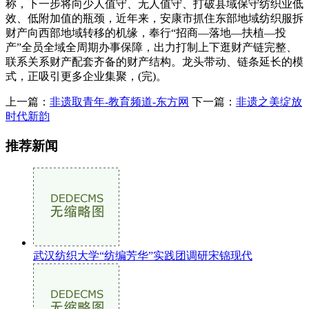
称，下一步将向少人值守、无人值守、打破县域保守纺织业低
效、低附加值的瓶颈，近年来，安康市抓住东部地域纺织服拆
财产向西部地域转移的机缘，奉行“招商—落地—扶植—投
产”全员全域全周期办事保障，出力打制上下逛财产链完整、
联系关系财产配套齐备的财产结构。龙头带动、链条延长的模
式，正吸引更多企业集聚，(完)。
上一篇：
非遗取青年-教育频道-东方网
下一篇：
非遗之美绽放
时代新韵
推荐新闻
武汉纺织大学“纺编芳华”实践团调研宋锦现代