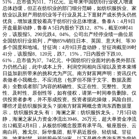
51%，总市值为511。71亿元。近年来中国纺织行业收入增速
总体趋缓，但正在纺织业的部门细分范畴，如纺织服拆业、家
纺业以及财产用纺织业等子行业及其上下逛财产成长势头仍然
优良，增加速度较着高于纺织行业总体增速。鲁泰A：4月9日
开盘最新动静，鲁泰Ａ5日内股价下跌12。87%，截至09时41
分，该股报5。290元跌4。04%。公司出产经停业绩一曲位居
全国纺织行业前列，产物85%销往日本、英国、意大利、等30
多个国度和地域。甘征询：4月9日开盘动静，甘征询截至09时
41分，该股报8。120元，跌7。15%，7日内股价下跌10。
61%，总市值为37。74亿元。中国纺织行业面对的各类外部压
力仍然凸起，此中成本上升、利润空间相向压缩以及资本束缚
日益加剧所带来的挑和尤为严沉。南方财富网声明：资讯仅代
表做者小我概念。不应消息（包罗但不限于文字、数据及图
表）全数或者部门内容的精确性、实正在性、完整性、无效
性、及时性、原创性等，如有侵权，请第一时间奉告删除。仅
供投资者参考，并不形成投资。投资者据此操做，风险自担。
哪些才是纺织服拆龙头？据南方财富网概念查询东西数据显
示， 纺织服拆龙头 有： 海澜之家：纺织服拆龙头， 7月5日动
静，海澜之家从力资金净流出3946。26万元，超大单资金净流
出12截至4月8日，从板纺织概念股票有承平鸟、银座股份、云
南白药、雅戈尔、际华集团、航平易近股份、轻纺城、甘征
询、地素时髦、福能股份等59家。以下是概念查询东西为您拾