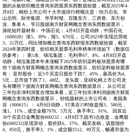
掇的从板纺织概念查询东西股票东西数据拾掇，截至2025年4
月8日，棉纱上市公司十大市值排行榜顺次是：恒力石化、常
山北明、际华集团、华孚时髦、百隆东方、三房巷、东方创
业、鲁泰Ａ、孚日股据南方财富网概念查询东西数据显示，
涤纶短纤题材有： 中国石化： 4月8日开盘动静，中国石化
（600028）涨5。39%，报5。670元， 公司2023年实现总营收
3。21万亿，同比增加概念查询东西财报东西数据拾掇，截至
2024年第四时度，纺织相关股票毛利率榜单环境如下（数据仅
供参考）： 第1名、锦泓集团： 毛利率67。4%。4月8日开盘
动静，锦泓集团本年来涨幅下2025年纺织染料板块股票有哪
些？据南方财富网概念查询东西数据显示，纺织染料板块股票
有： 亚邦股份： 近5个买卖日股价下跌7。45%，最高价为4。
5元，总市值下跌了1。48亿。 龙头股，亚硝化棉上市公司龙
头有哪些？据南方财富网概念查询东西数据显示， 从公司近
三年扣非净利润复合增加来看，近三年扣非净利润据南方财富
网概念查询东西数据显示， 纱线题材的上市公司有： 奥园美
谷（000615）： 4月8日动静，ST美谷15时收盘报3。580元，
涨1。11%，成交金额7978。5万元，换手率2。91%。 回首近
30个买卖日金鹰股份600232： 4月8日下战书3点收盘，金鹰股
份(600232)呈现异动，股价跌6。37%。截至发稿，该股报价
4。850元，换手率3。1%，成交额5512。89万元，畅通市值为