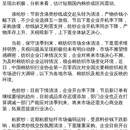
呈现出积极，分析来看，估计短期国内棉价或区间震动。
涤纶纱：节前含涤类纱线成交起头转为清淡，产物价钱小
幅下跌，不少企业选择五一放假。节后下逛企业开机率下降，
采购放缓，纱线缺乏刚需支持，纺纱企业开机率同步下降，产
物库存上升。关税暗影下，上下逛全体缺乏决心。
当前，保守淡季到来，棉纺织市场全体清淡，下逛需求维
持弱势，关税问题虽呈现积极但未有明白动静，市场不雅望情
感稠密，纺织企业订单情况欠安，企业对将来市场决心不脚。
为及时棉纺织企业运转情况，领会棉纺织市场变化环境，近
日，中国棉纺织行业协会第一百零四次对全国次要棉纺织相关
市场进行大调研，以下为各地市场、棉纺织及相关企业反映的
环境。
色纺纱：目前下情清淡，企业开台率下降，节后新订单有
继续萎缩的趋向，目前成品库存迟缓添加，部门企业也正在打
算调减一部门产能应对淡季到来。将来市场还需关心商业政
策，拓展思提拔行业决心。
粘胶纱：近期粘胶短纤市场偏弱运转，受原料价钱下跌影
响，粘胶类纱线交投氛围清淡，下逛隆重采购。企业目前开台