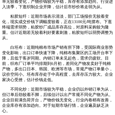
率无较着变化，产物价钱较为平稳，库存有添加趋向。行业进
入淡季，下逛织制企业开降，估计后市纱价将走弱为从。
粘胶短纤：近期市场表示清淡，部门工场报价无较着变
化，现实成交价钱下调幅度较着，正在13100元/吨摆布。下逛
终端需求弱势，粘胶纱厂成品库存高位，对原料采购较为隆
重。估计近期若无较着利好要素刺激，粘胶短纤以弱势调整为
从。
白坯布：近期纯棉布市场产销有所下降，受国际商业形势
变化影响，出口订单快速下降，纯棉布集聚区的工场开台率下
降，且低于客岁同期。内销订单未见起色，需求仍疲软。目
前，织布厂订单平均排期到6月初，差同化产物发卖好于纯棉
产物，多出口日本、韩国、欧洲等市场，常规产物订单量小，
议价空间小。坯布库存处于中高程度，去库存压力较大。企业
家决心受挫，估计价钱走低。
不同化纱：近期市场较为平稳，企业仍以外销订单为从，
但订单后劲较着不脚，后续估计以出产常规不同化产物为从。
企业目前满负荷开台，产物价钱无变化，行业内卷稍有改善，
企业库存有添加趋向。对于短期市场行情，企业遍及缺乏决
心。