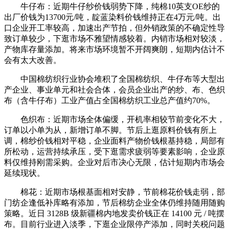
牛仔布：近期牛仔纱价钱弱势下降，纯棉10英支OE纱的
出厂价钱为13700元/吨，靛蓝染料价钱维持正在4万元/吨。出
口企业开工率较高，加速出产节拍，但外销政策的不确定性导
致订单较少，下逛市场不雅望情感较着。内销市场相对较淡，
产物库存量添加。将来市场环境暂不开阔爽朗，短期内估计不
会有太大改善。
中国棉纺织行业协会堆积了全国棉纺织、牛仔布等大型出
产企业、事业单元和社会合体，会员企业出产的纱、布、色织
布（含牛仔布）工业产值占全国棉纺织工业总产值约70%。
色织布：近期市场全体偏缓，开机率相较节前变化不大，
订单以小单为从，新增订单不脚。节后上逛原料价钱有所上
调，棉纱价钱相对平稳，企业面料产物价钱根基持稳，局部有
所松动，运营持续承压，受下逛需求疲弱等要素影响，企业原
料仅维持刚需采购。企业对后市决心无限，估计短期内市场会
延续现状。
棉花：近期市场根基面相对安静，节前棉花价钱走弱，部
门纺企逢低补库略有添加，节后棉纺企业全体仍维持随用随购
策略。近日 3128B 级新疆棉内地发卖价钱正在 14100 元 / 吨摆
布。目前行业进入淡季，下逛企业限停产添加，同时关税问题