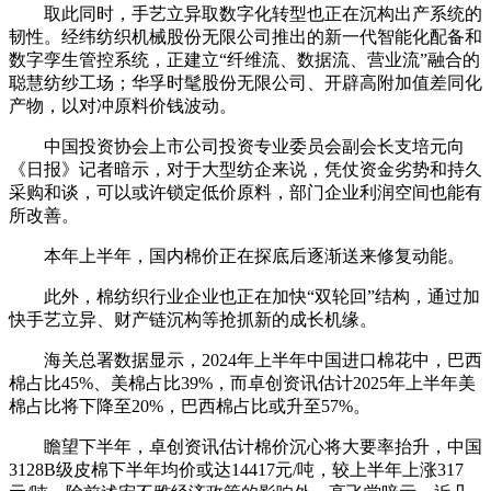
取此同时，手艺立异取数字化转型也正在沉构出产系统的
韧性。经纬纺织机械股份无限公司推出的新一代智能化配备和
数字孪生管控系统，正建立“纤维流、数据流、营业流”融合的
聪慧纺纱工场；华孚时髦股份无限公司、开辟高附加值差同化
产物，以对冲原料价钱波动。
中国投资协会上市公司投资专业委员会副会长支培元向
《日报》记者暗示，对于大型纺企来说，凭仗资金劣势和持久
采购和谈，可以或许锁定低价原料，部门企业利润空间也能有
所改善。
本年上半年，国内棉价正在探底后逐渐送来修复动能。
此外，棉纺织行业企业也正在加快“双轮回”结构，通过加
快手艺立异、财产链沉构等抢抓新的成长机缘。
海关总署数据显示，2024年上半年中国进口棉花中，巴西
棉占比45%、美棉占比39%，而卓创资讯估计2025年上半年美
棉占比将下降至20%，巴西棉占比或升至57%。
瞻望下半年，卓创资讯估计棉价沉心将大要率抬升，中国
3128B级皮棉下半年均价或达14417元/吨，较上半年上涨317