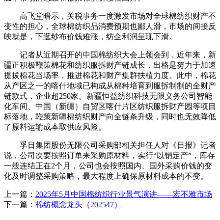
高飞堂暗示，关税事务一度激发市场对全球棉纺织财产不
变性的担心，全球棉纺织品消费预期也鄙人滑，市场的间接反
映就是，下逛纱布价钱难涨，纺企利润呈现下滑。
记者从近期召开的中国棉纺织大会上领会到，近年来，新
疆正积极鞭策棉花和纺织服拆财产链成长，出格是努力于加速
提拔棉花当场率，推进棉花和财产集群扶植力度。此中，棉花
从产区之一的喀什地域已构成从棉种培育到服拆制制的全财产
链款式，企业超250家。新疆恒益纺织科技无限义务公司智能
化车间、中国（新疆）自贸区喀什片区纺织服拆财产园等项目
标落地，鞭策新疆棉纺织财产向全链条升级，同时也无效降低
了原料运输成本取供应风险。
孚日集团股份无限公司采购部相关担任人对《日报》记者
说，公司次要按照订单来采购原材料，实行“以销定产”，库存
一般连结正在2个月，公司也会按照国内、国外采购价钱的变
化及时调整采购策略，最大程度上确保原材料成本的不变。
上一篇：
2025年5月中国棉纺织行业景气演讲——宏不雅市场
下一篇：
棉纺概念龙头（202547）