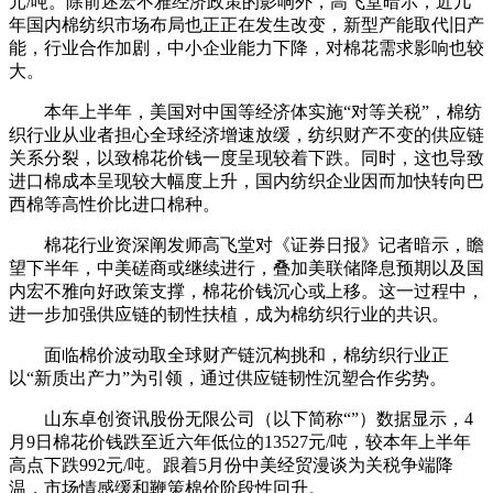
元/吨。除前述宏不雅经济政策的影响外，高飞堂暗示，近几
年国内棉纺织市场布局也正正在发生改变，新型产能取代旧产
能，行业合作加剧，中小企业能力下降，对棉花需求影响也较
大。
本年上半年，美国对中国等经济体实施“对等关税”，棉纺
织行业从业者担心全球经济增速放缓，纺织财产不变的供应链
关系分裂，以致棉花价钱一度呈现较着下跌。同时，这也导致
进口棉成本呈现较大幅度上升，国内纺织企业因而加快转向巴
西棉等高性价比进口棉种。
棉花行业资深阐发师高飞堂对《证券日报》记者暗示，瞻
望下半年，中美磋商或继续进行，叠加美联储降息预期以及国
内宏不雅向好政策支撑，棉花价钱沉心或上移。这一过程中，
进一步加强供应链的韧性扶植，成为棉纺织行业的共识。
面临棉价波动取全球财产链沉构挑和，棉纺织行业正
以“新质出产力”为引领，通过供应链韧性沉塑合作劣势。
山东卓创资讯股份无限公司（以下简称“”）数据显示，4
月9日棉花价钱跌至近六年低位的13527元/吨，较本年上半年
高点下跌992元/吨。跟着5月份中美经贸漫谈为关税争端降
温，市场情感缓和鞭策棉价阶段性回升。