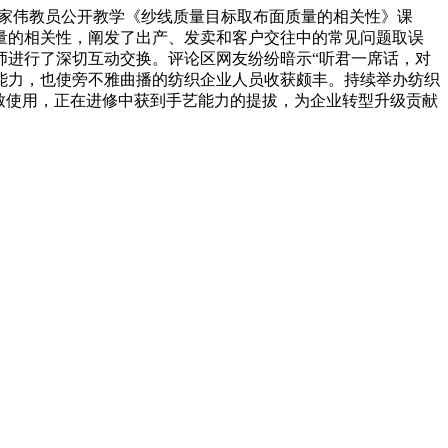
家伟教员公开教学《纱线质量目标取布面质量的相关性》课
量的相关性，阐发了出产、发卖和客户交往中的常见问题取误
师进行了深切互动交换。评论区网友纷纷暗示“听君一席话，对
能力，也使旁不雅曲播的纺织企业人员收获颇丰。持续举办纺织
致使用，正在进修中获到手艺能力的提拔，为企业转型升级贡献