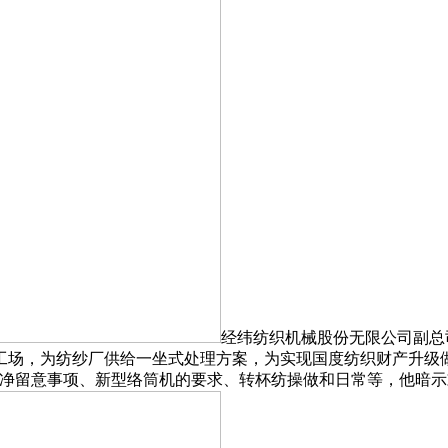
经纬纺织机械股份无限公司副总
场，为纺纱厂供给一坐式处理方案，为实现国度纺织财产升级做
洁净留意事项、新型络筒机的要求、转杯纺操做和日常等，他暗