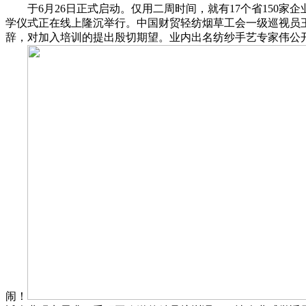
于6月26日正式启动。仅用二周时间，就有17个省150家
学仪式正在线上隆沉举行。中国财贸轻纺烟草工会一级巡视员
辞，对加入培训的提出殷切期望。业内出名纺纱手艺专家伟公开
闹！