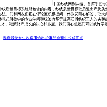
中国纱线网副从编、首席手艺专
纱线质量目标系统所包含的内容，纱线质量目标取后道出产及质
办法。们和网友们正在评论区积极提问，伟教员耐心解答，取大
伟教员所教学的专业学问和经验有帮于提高泛博纺织工人的实和
强人才、鞭策财产成长的决心和步履。我们衷心但愿们可以或许学
：
春夏最受女生欢送服饰出炉唯品会新中式成亮点