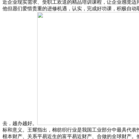
近企业现实需求、受职工欢送的精品培训课程，让企业感觉适
他但愿们爱惜贵重的进修机遇，认实，完成好功课，积极自动
去，越办越好。
标和意义。王耀指出，棉纺织行业是我国工业部分中最具代表
根本财产、关系平易近生的富平易近财产、合做的全球财产。