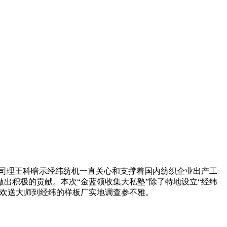
司理王科暗示经纬纺机一直关心和支撑着国内纺织企业出产工
出积极的贡献。本次“金蓝领收集大私塾”除了特地设立“经纬
示欢送大师到经纬的样板厂实地调查参不雅。