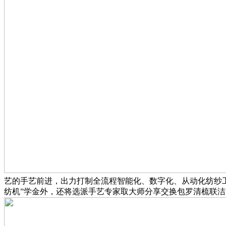
艺的手艺前进，出力打制全流程智能化、数字化、从动化纺纱工
纺机”学金外，还将选派手艺专家取大师分享交换包罗清梳联