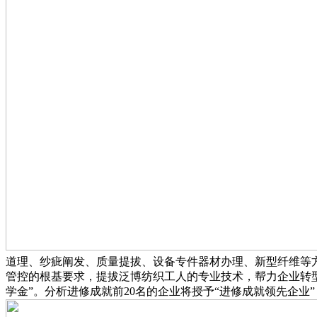
道理、纱疵阐发、质量提拔、设备专件器材办理、新型纤维等
管控的根基要求，提拔泛博纺织工人的专业技术，帮力企业转
学金”。分析进修成就前20名的企业将授予“进修成就领先企