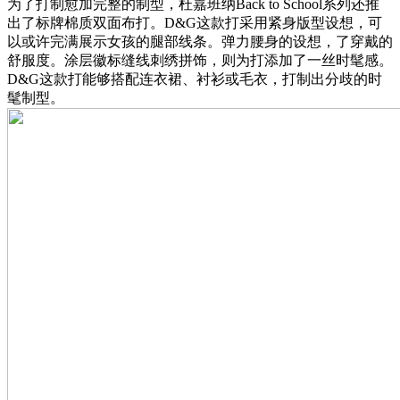
为了打制愈加完整的制型，杜嘉班纳Back to School系列还推
出了标牌棉质双面布打。D&G这款打采用紧身版型设想，可
以或许完满展示女孩的腿部线条。弹力腰身的设想，了穿戴的
舒服度。涂层徽标缝线刺绣拼饰，则为打添加了一丝时髦感。
D&G这款打能够搭配连衣裙、衬衫或毛衣，打制出分歧的时
髦制型。