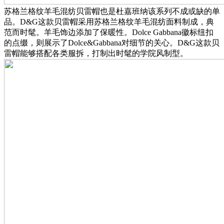
苏格兰格纹羊毛混纺贝雷帽也是杜嘉班纳该系列不成或缺的单
品。D&G这款贝雷帽采用苏格兰格纹羊毛混纺面料制成，典
范而时髦。羊毛饰边添加了保暖性。Dolce Gabbana徽标纽扣
的点缀，则展示了Dolce&Gabbana对细节的关心。D&G这款贝
雷帽能够搭配各类服拆，打制出时髦的学院风制型。