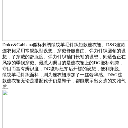
Dolce&Gabbana徽标刺绣缎纹羊毛针织短款连衣裙。D&G这款
连衣裙采用常规版型设想，穿戴舒服自由。弹力针织圆领的设
想，了穿戴的舒服度。弹力针织袖口长袖的设想，则适合正在
风凉的季候穿戴。最惹人瞩目的是连衣裙上的DG徽标刺绣，
夺目而富有辨识度，DG徽标纽扣后开襟的设想，便利穿脱。
缎纹羊毛针织面料，则为连衣裙添加了一丝奢华感。D&G这
款连衣裙无论是搭配靴子仍是鞋子，都能展示出女孩的文雅气
质。