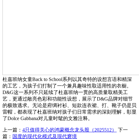
杜嘉班纳女童Back to School系列以其奇特的设想言语和精深
的工艺，为孩子们打制了一个兼具趣味性取适用性的衣橱。
D&G这一系列不只延续了杜嘉班纳一贯的高质量取精美工
艺，更通过敞亮色彩和功能性设想，展示了D&G品牌对细节
的极致逃求。无论是府绸衬衫、短款连衣裙、打、靴子仍是贝
雷帽，都表现了杜嘉班纳对孩子们日常需求的深刻理解，彰显
了Dolce Gabbana对儿童时髦的文雅注释。
上一篇：
4只值得关心的鸿蒙概念龙头股（2025512）
下一
篇：
国度的现代化模式及现代窘境