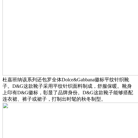
杜嘉班纳该系列还包罗全体Dolce&Gabbana徽标平纹针织靴
子。D&G这款靴子采用平纹针织面料制成，舒服保暖。靴身
上印有D&G徽标，彰显了品牌身份。D&G这款靴子能够搭配
连衣裙、裤子或裙子，打制出时髦的秋冬制型。