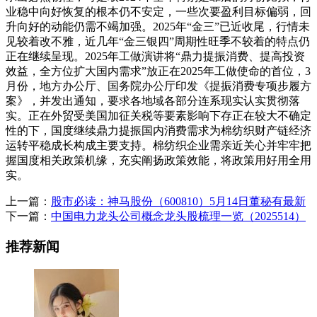
业稳中向好恢复的根本仍不安定，一些次要盈利目标偏弱，回
升向好的动能仍需不竭加强。2025年“金三”已近收尾，行情未
见较着改不雅，近几年“金三银四”周期性旺季不较着的特点仍
正在继续呈现。2025年工做演讲将“鼎力提振消费、提高投资
效益，全方位扩大国内需求”放正在2025年工做使命的首位，3
月份，地方办公厅、国务院办公厅印发《提振消费专项步履方
案》，并发出通知，要求各地域各部分连系现实认实贯彻落
实。正在外贸受美国加征关税等要素影响下存正在较大不确定
性的下，国度继续鼎力提振国内消费需求为棉纺织财产链经济
运转平稳成长构成主要支持。棉纺织企业需亲近关心并牢牢把
握国度相关政策机缘，充实阐扬政策效能，将政策用好用全用
实。
上一篇：
股市必读：神马股份（600810）5月14日董秘有最新
下一篇：
中国电力龙头公司概念龙头股梳理一览（2025514）
推荐新闻