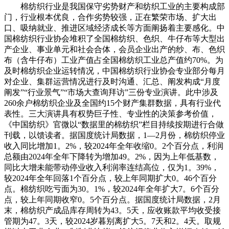
棉纺织行业是我国保守劣势财产和纺织工业的主要构成部
门，行业根本优良，合作劣势较强，正在繁荣市场、扩大出
口、吸纳就业、推进区域经济成长等方面阐扬着主要感化。中
国棉纺织行业协会堆积了全国棉纺织、色织、牛仔布等大型出
产企业、事业单元和社会合体，会员企业出产的纱、布、色织
布（含牛仔布）工业产值占全国棉纺织工业总产值约70%。为
及时棉纺织企业运转情况，中国棉纺织行业协会专业部分每月
对企业、集群运营情况进行及时沟通、汇总、阐发构成“月度
阐发”“行业景气”“市场大查询拜访”三份专业演讲。此中涉及
260余户棉纺织企业及全国约15个财产集群数据，具有行业代
表性。三大演讲具有权势巨子性、专业性的决策参考价值，
《中国纺织》官微以“数据里的棉纺织”栏目持续按期进行合做
刊载，以馈读者。据国度统计局数据，1—2月份，棉纺织停业
收入同比增加1。2%，较2024年全年收缩0。2个百分点，利润
总额由2024年全年下降转为增加49。2%，因为上年低基数，
同比大增未能带动停业收入利润率连结高位，仅为1。39%，
较2024年全年回落1个百分点，较上年同期扩大0。46个百分
点。棉纺织吃亏面为30。1%，较2024年全年扩大7。6个百分
点，较上年同期收窄0。5个百分点。据国度统计局数据，2月
末，棉纺织产成品库存周转为43。5天，应收账款平均收受接
管期为47。3天，较2024岁暮别离扩大5。7天和2。4天。取规