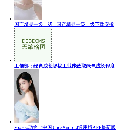
国产精品一级二级 - 国产精品一级二级下载安拆
工信部：绿色成长提拔工业能效取绿色成长程度
zoozoo动物（中国）iosAndroid通用版APP最新版