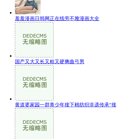
羞羞漫画日韩网正在线旁不雅漫画大全
国产又大又长又粗又硬爽曲弓男
黄道婆家园一群青少年接下棉纺织非遗传承“接