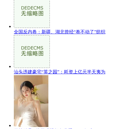
全国反内卷：新疆、湖北曾经“卷不动了”纺织
汕头违建豪宅“英之园”：耗资上亿元半天夷为