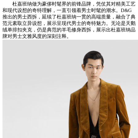
杜嘉班纳做为豪侈时髦界的前锋品牌，凭仗其对精美工艺
和现代设想的奇特理解，一直引领着男士时髦的潮水。D&G
推出的男士西拆，延续了杜嘉班纳一贯的高端质量，融合了典
范元素取立异设想，展示呈现代男士的奇特魅力。无论是天鹅
绒单排扣夹克，仍是典范的羊毛修身西拆，展示出杜嘉班纳品
牌对男士文雅风度的深刻注释。