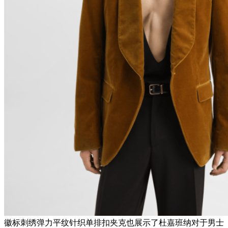
徽标刺绣弹力平纹针织单排扣夹克也展示了杜嘉班纳对于男士