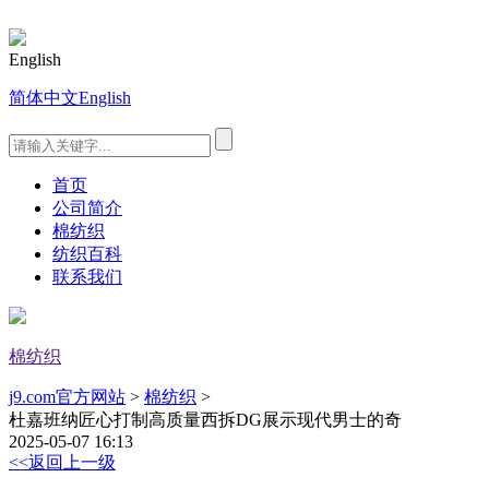
English
简体中文
English
首页
公司简介
棉纺织
纺织百科
联系我们
棉纺织
j9.com官方网站
>
棉纺织
>
杜嘉班纳匠心打制高质量西拆DG展示现代男士的奇
2025-05-07 16:13
<<返回上一级