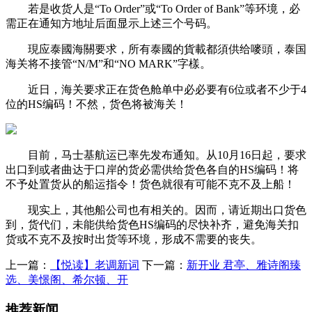
若是收货人是“To Order”或“To Order of Bank”等环境，必
需正在通知方地址后面显示上述三个号码。
現应泰國海關要求，所有泰國的貨載都須供给嘜頭，泰国
海关将不接管“N/M”和“NO MARK”字樣。
近日，海关要求正在货色舱单中必必要有6位或者不少于4
位的HS编码！不然，货色将被海关！
目前，马士基航运已率先发布通知。从10月16日起，要求
出口到或者曲达于口岸的货必需供给货色各自的HS编码！将
不予处置货从的船运指令！货色就很有可能不克不及上船！
现实上，其他船公司也有相关的。因而，请近期出口货色
到，货代们，未能供给货色HS编码的尽快补齐，避免海关扣
货或不克不及按时出货等环境，形成不需要的丧失。
上一篇：
【悦读】老调新词
下一篇：
新开业 君亭、雅诗阁臻
选、美憬阁、希尔顿、开
推荐新闻