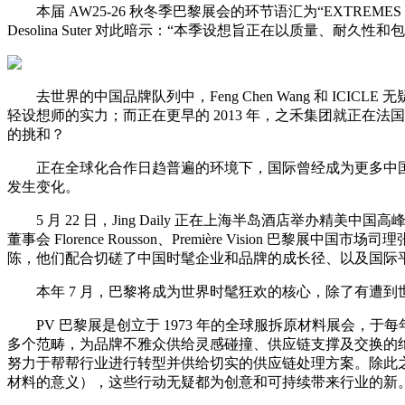
本届 AW25-26 秋冬季巴黎展会的环节语汇为“EXTRE
Desolina Suter 对此暗示：“本季设想旨正在以质量
去世界的中国品牌队列中，Feng Chen Wang 和 ICICL
轻设想师的实力；而正在更早的 2013 年，之禾集团就正在法
的挑和？
正在全球化合作日趋普遍的环境下，国际曾经成为更多中国
发生变化。
5 月 22 日，Jing Daily 正在上海半岛酒店举办精美中国
董事会 Florence Rousson、Première Vision 巴
陈，他们配合切磋了中国时髦企业和品牌的成长径、以及国际
本年 7 月，巴黎将成为世界时髦狂欢的核心，除了有遭到世界
PV 巴黎展是创立于 1973 年的全球服拆原材料展会，于
多个范畴，为品牌不雅众供给灵感碰撞、供应链支撑及交换的绝佳平
努力于帮帮行业进行转型并供给切实的供应链处理方案。除此之外，立异
材料的意义），这些行动无疑都为创意和可持续带来行业的新