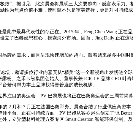
MES 极致”。据引见，此次展会将展现三大次要趋向：感官表示力
、耐久性和包涵性为焦点价值不雅，使时髦不只是审美选择，更是对可持
E 无疑是此中最具代表性的存正在。2015 年，Feng Chen W
国设立了巴黎设想核心，摸索海外市场。因而，Jing Daily 
品牌的需求，而且呈现快速增加的趋向。跟着越来越多中国时髦
高峰论坛，邀请多位行业内嘉宾从“精美”这一全新视角出发切磋全球化语境
黎展中国市场司理张露杨、之禾卡纷集团创始人、董事长兼 ICICLE 品牌 CEO
平台若何帮力本土品牌获得更普遍的成长机缘。
注目的奥运会，PV 巴黎展也将正在巴黎奥运会的三周前揭幕新一
每年的 2 月和 7 月正在法国巴黎举办。展会合结了行业供应商
台。正在可持续方面，PV 巴黎从客岁起头创立了“A Bette
型材料处理方案专区 Smart Creation 智能环保创制、及新
。