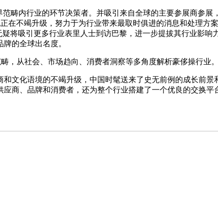
界范畴内行业的环节决策者。并吸引来自全球的主要参展商参展，
也正在不竭升级，努力于为行业带来最取时俱进的消息和处理方案
办无疑将吸引更多行业表里人士到访巴黎，进一步提拔其行业影
品牌的全球出名度。
等范畴，从社会、市场趋向、消费者洞察等多角度解析豪侈操行业
文化语境的不竭升级，中国时髦送来了史无前例的成长前景和机
供应商、品牌和消费者，还为整个行业搭建了一个优良的交换平