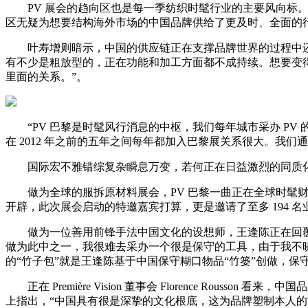
PV 展会的趋向区也是每一季纺织时髦行业的主要风向标。正在
区无疑为想要结构海外市场的中国品牌供给了更及时、全面的
叶寿增则暗示，中国的供应链正在支撑品牌世界的过程中还有
有不少是粗放型的，正在功能和加工方面都不成持续。想要变
里面的关系。”。
“PV 巴黎是时髦风行消息的中枢，我们每年城市采办 PV 
在 2012 年之前的五年之间每年都加入巴黎展关系很大。我们
国际宏不雅错综复杂瞬息万变，若何正在⽇益激烈的同质化合
做为全球的服拆原材料展会，PV 巴黎一曲正在全球时髦财产的交换中
开辟，此次展会启动的特邀嘉宾打算，更是邀请了至多 194
做为一位善用前锋手法中国文化的设想师，王逢陈正在回覆中提到了
做为此中之一，我很难去采办一个很是保守的工具，由于我不晓得该
的“竹子包”就是王逢陈基于中国保守糊口物品“竹篓”创做，
正在 Première Vision 董事会 Florence R
上指出，“中国具有很是深挚的文化根底，这为品牌塑制本人的