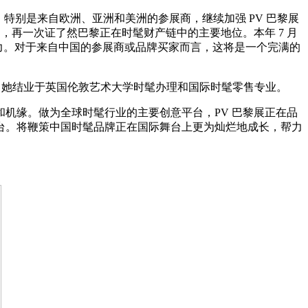
特别是来自欧洲、亚洲和美洲的参展商，继续加强 PV 巴黎展
，再一次证了然巴黎正在时髦财产链中的主要地位。本年 7 月
响力。对于来自中国的参展商或品牌买家而言，这将是一个完满的
。她结业于英国伦敦艺术大学时髦办理和国际时髦零售专业。
缘。做为全球时髦行业的主要创意平台，PV 巴黎展正在品
台。将鞭策中国时髦品牌正在国际舞台上更为灿烂地成长，帮力