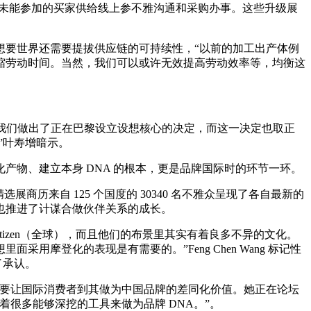
，为未能参加的买家供给线上参不雅沟通和采购办事。这些升级展
要世界还需要提拔供应链的可持续性，“以前的加工出产体例
缩劳动时间。当然，我们可以或许无效提高劳动效率等，均衡这
 年我们做出了正在巴黎设立设想核心的决定，而这一决定也取正
”叶寿增暗示。
物、建立本身 DNA 的根本，更是品牌国际时的环节一环。
展商历来自 125 个国度的 30340 名不雅众呈现了各自最新的
，也推进了计谋合做伙伴关系的成长。
tizen（全球），而且他们的布景里其实有着良多不异的文化。
登化的表现是有需要的。”Feng Chen Wang 标记性
了承认。
众，环节正在于要让国际消费者到其做为中国品牌的差同化价值。她正在论坛
很多能够深挖的工具来做为品牌 DNA。”。