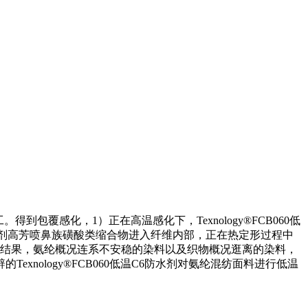
得到包覆感化，1）正在高温感化下，Texnology®FCB060低
剂高芳喷鼻族磺酸类缩合物进入纤维内部，正在热定形过程中
色结果，氨纶概况连系不安稳的染料以及织物概况逛离的染料，
ology®FCB060低温C6防水剂对氨纶混纺面料进行低温