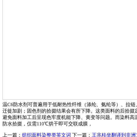
温C6防水剂可普遍用于低耐热性纤维（涤纶、氨纶等）、拉
迁徙加剧；固色剂的拾掇结果会有所下降。这类面料的后拾掇
避免面料加工后呈现色牢度机能下降、黄变等问题。而染料高温时活
防水拾掇，仅需110℃烘干即可交联成膜，
上一篇：
纺织面料染整类英文词
下一篇：
王兆桂坐翻译到非洲