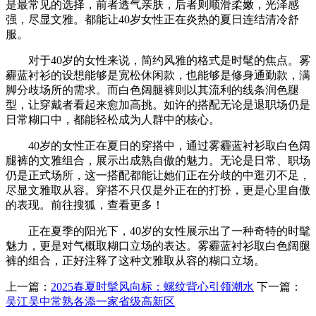
是最常见的选择，前者透气亲肤，后者则顺滑柔嫩，光泽感
强，尽显文雅。都能让40岁女性正在炎热的夏日连结清冷舒
服。
对于40岁的女性来说，简约风雅的格式是时髦的焦点。雾
霾蓝衬衫的设想能够是宽松休闲款，也能够是修身通勤款，满
脚分歧场所的需求。而白色阔腿裤则以其流利的线条润色腿
型，让穿戴者看起来愈加高挑。如许的搭配无论是退职场仍是
日常糊口中，都能轻松成为人群中的核心。
40岁的女性正在夏日的穿搭中，通过雾霾蓝衬衫取白色阔
腿裤的文雅组合，展示出成熟自傲的魅力。无论是日常、职场
仍是正式场所，这一搭配都能让她们正在分歧的中逛刃不足，
尽显文雅取从容。穿搭不只仅是外正在的打扮，更是心里自傲
的表现。前往搜狐，查看更多！
正在夏季的阳光下，40岁的女性展示出了一种奇特的时髦
魅力，更是对气概取糊口立场的表达。雾霾蓝衬衫取白色阔腿
裤的组合，正好注释了这种文雅取从容的糊口立场。
上一篇：
2025春夏时髦风向标：螺纹背心引领潮水
下一篇：
吴江吴中常熟各添一家省级高新区