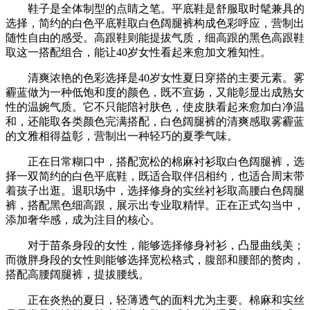
鞋子是全体制型的点睛之笔。平底鞋是舒服取时髦兼具的
选择，简约的白色平底鞋取白色阔腿裤构成色彩呼应，营制出
随性自由的感受。高跟鞋则能提拔气质，细高跟的黑色高跟鞋
取这一搭配组合，能让40岁女性看起来愈加文雅知性。
清爽浓艳的色彩选择是40岁女性夏日穿搭的主要元素。雾
霾蓝做为一种低饱和度的颜色，既不宣扬，又能彰显出成熟女
性的温婉气质。它不只能陪衬肤色，使皮肤看起来愈加白净温
和，还能取各类颜色完满搭配，白色阔腿裤的清爽感取雾霾蓝
的文雅相得益彰，营制出一种轻巧的夏季气味。
正在日常糊口中，搭配宽松的棉麻衬衫取白色阔腿裤，选
择一双简约的白色平底鞋，既适合取伴侣相约，也适合周末带
着孩子出逛。退职场中，选择修身的实丝衬衫取高腰白色阔腿
裤，搭配黑色细高跟，展示出专业取精悍。正在正式勾当中，
添加奢华感，成为注目的核心。
对于苗条身段的女性，能够选择修身衬衫，凸显曲线美；
而微胖身段的女性则能够选择宽松格式，腹部和腰部的赘肉，
搭配高腰阔腿裤，提拔腰线。
正在炎热的夏日，轻薄透气的面料尤为主要。棉麻和实丝