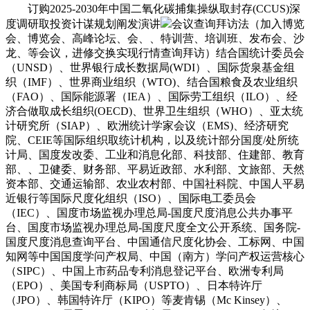
订购2025-2030年中国二氧化碳捕集操纵取封存(CCUS)深
度调研取投资计谋规划阐发演讲
会议查询拜访法（加入博览
会、博览会、高峰论坛、会、、特训营、培训班、发布会、沙
龙、等会议，进修交换实现行情查询拜访）结合国统计委员会
（UNSD）、世界银行成长数据局(WDI）、国际货泉基金组
织（IMF）、世界商业组织（WTO)、结合国粮食及农业组织
（FAO）、国际能源署（IEA）、国际劳工组织（ILO）、经
济合做取成长组织(OECD)、世界卫生组织（WHO）、亚太统
计研究所（SIAP）、欧洲统计学家会议（EMS)、经济研究
院、CEIE等国际组织取统计机构，以及统计部分国度/处所统
计局、国度发改委、工业和消息化部、科技部、住建部、教育
部、、卫健委、财务部、平易近政部、水利部、文旅部、天然
资本部、交通运输部、农业农村部、中国社科院、中国人平易
近银行等国际尺度化组织（ISO）、国际电工委员会
（IEC）、国度市场监视办理总局-国度尺度消息公共办事平
台、国度市场监视办理总局-国度尺度全文公开系统、国务院-
国度尺度消息查询平台、中国通信尺度化协会、工标网、中国
知网等中国国度学问产权局、中国（南方）学问产权运营核心
（SIPC）、中国上市药品专利消息登记平台、欧洲专利局
（EPO）、美国专利商标局（USPTO）、日本特许厅
（JPO）、韩国特许厅（KIPO）等麦肯锡（Mc Kinsey）、