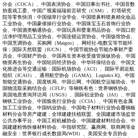
分会（COCA）、中国表演协会、中国旧事出书社、中国音数
协逛戏工委、中国广视索福瑞前言研究（CSM）、灯塔研究
院等零售快消：中国烟草行业学会、中国喷鼻料喷鼻精化妆品
工业协会、中国豪侈操行业协会、中国珠宝玉石首饰行业协
会、中国酒类畅通协会、中国玩具和婴童用品协会、中国口腔
洁净护理用品工业协会、中国连锁运营协会、中国饭馆协会、
中国烹调协会、买购网（Maigoo）、网经社-电数宝等节能环
保：国际天然联盟（IUCN）、中国节能协会节能办事财产委
员会、中国财产协会、中国再生资本收受接管操纵协会、中国
物资再生协会、中国轮回经济协会、中华环保结合会、中国文
化推进会等交通运输：国际机场协会（ACI）、国际平易近航
组织（ICAO）、通用航空协会（GAMA)、Logistics IQ、中国
智能交通协会、国度铁局、中国公网、中国航空运输协会、中
国物流取采购结合会（CFLP）等钢铁有色：世界钢铁协会、
美国地质查询拜访局（USGS）、国际铝业协会（IAI）、中国
钢铁工业协会、中国炼焦行业协会（CCIA）、中国有色金属
加工工业协会、中国钨业协会、中国电子材料行业协会覆铜板
材料分会等房产建建：全球建建扶植联盟、全国建建市场监管
公共办事平台、中国工程机械协会、中国建建材料结合会、中
国建建粉饰拆修材料协会、中指研究院、赢商网、联商网等金
融安全：世界银行成长数据局(WDI）、美国安全专员协会