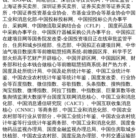
上海证券买卖所、深圳证券买卖所、证券买卖所等证券买卖
所，中国证券投资基金业协会、市基金业协会等基金协会中国
工业和消息化部-中国投标投标网、中国招投标公共办事平
台、采购网、中国物流取采购结合会（CFLP）、国度药品集
中采购办事平台、中国医疗器械采购公共办事平台、中国拟正
在建项目网等国务院发改委-全国投资项目正在线审批监管平
台、住房和城乡扶植部、生态部、中国拟正在建项目网、中华
油气项目数据库等前瞻聪慧招商系统-前瞻园区库、科学手艺
部火炬高手艺财产开辟核心、中国开辟区网、中国园区网、财
务部和社会本钱合做核心等前瞻聪慧招商系统-财产热力求，
国度及处所统计局、中国及处所统计年鉴、中国工业统计年
鉴、中国农业农村统计年鉴等统计年鉴，国度发改委、行业协
会等百度指数、微信指数、谷歌指数、头条指数、搜狗指数、
淘宝指数、微博指数、阿拉丁指数、中指数据、巨量算数等收
集舆情监测大数据平台国度互联网消息核心、中国工业和消息
化部、中国消息通信研究院（CAICT）、中国互联收集消息
核心（CNNIC）等商务部，中国工业和消息化部、中国农业
农村部等行业从管部分，中国工业统计年鉴、中国农业农村统
计年鉴等行业统计年鉴商务部、中国工业和消息化部、国度食
物药品监视办理局、国度金融监视办理总局、中国住房取城乡
扶植部、中国农业农村部、国度应急办理部、中邦交通运输部