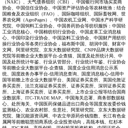
（NAIC）、天气债券组织（CBI）、中国银行间市场买卖商
协会、中国信任业协会、中国资产评估协会等农林牧渔：结合
国粮食及农业组织（FAO）、国际咖啡组织、国际畜牧网、世
界农化网（AgroPages）、中国农机工业网、中国水产科学研
究院、中国饲料工业协会、中国兽药协会等纺织服拆：中国轻
工业消息核心、中国棉纺织行业协会、中国皮革工业消息核
心、中国印染行业协会、中国染料工业协会、中国财产用纺织
操行业协会等各类行业协会，福布斯中国、胡润中国、财富中
文网、阿里研究院、京东大数据研究院、CNPP品牌大数据研
究院等前瞻企业大数据平台-企查猫、国度及处所统计局、中
国及处所统计年鉴、行业从管部分、行业统计年鉴、行业协会
等前瞻企业大数据平台-企查猫、国度企业信用消息公示系
统、国度政务办事平台-信用消息查询、国度消息核心-信用中
国等前瞻上市企业大数据平台、美国证券买卖所、英国伦敦证
券买卖所、法兰克福证券买卖所、证券买卖所、深圳证券买卖
所、上海证券买卖所、证券买卖所、上市企业公报等结合国商
业数据库、ITC-TRADE MAP、中国海关总署、商务部数据核
心、处所海关、中国医药保健品进出口商会等国度发改委价钱
监测核心、农业农村部、生意社、阿里研究院、京东大数据研
究院、隆沉能源资讯网、中农立华原药价钱指数、长江有色金
属网等前瞻聪慧招商系统-企业投资动向，高瓴本钱、红杉本
钱、IDG本钱、高瓴创投、深创投等投资机构，中国证监会，