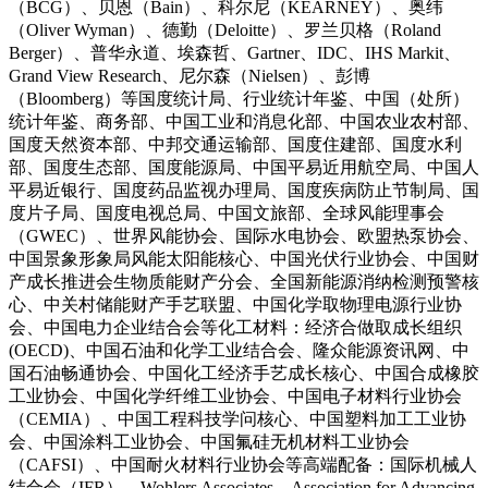
（BCG）、贝恩（Bain）、科尔尼（KEARNEY）、奥纬
（Oliver Wyman）、德勤（Deloitte）、罗兰贝格（Roland
Berger）、普华永道、埃森哲、Gartner、IDC、IHS Markit、
Grand View Research、尼尔森（Nielsen）、彭博
（Bloomberg）等国度统计局、行业统计年鉴、中国（处所）
统计年鉴、商务部、中国工业和消息化部、中国农业农村部、
国度天然资本部、中邦交通运输部、国度住建部、国度水利
部、国度生态部、国度能源局、中国平易近用航空局、中国人
平易近银行、国度药品监视办理局、国度疾病防止节制局、国
度片子局、国度电视总局、中国文旅部、全球风能理事会
（GWEC）、世界风能协会、国际水电协会、欧盟热泵协会、
中国景象形象局风能太阳能核心、中国光伏行业协会、中国财
产成长推进会生物质能财产分会、全国新能源消纳检测预警核
心、中关村储能财产手艺联盟、中国化学取物理电源行业协
会、中国电力企业结合会等化工材料：经济合做取成长组织
(OECD)、中国石油和化学工业结合会、隆众能源资讯网、中
国石油畅通协会、中国化工经济手艺成长核心、中国合成橡胶
工业协会、中国化学纤维工业协会、中国电子材料行业协会
（CEMIA）、中国工程科技学问核心、中国塑料加工工业协
会、中国涂料工业协会、中国氟硅无机材料工业协会
（CAFSI）、中国耐火材料行业协会等高端配备：国际机械人
结合会（IFR）、Wohlers Associates、Association for Advancing