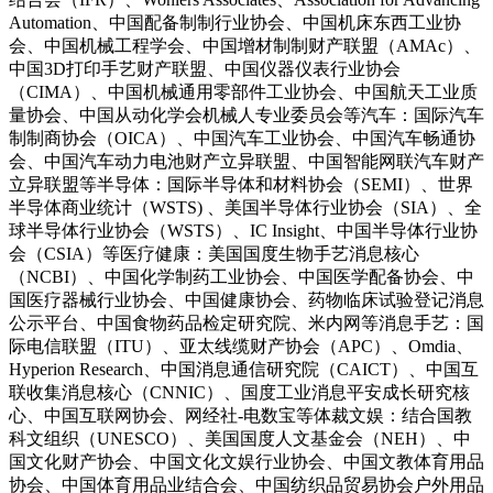
Automation、中国配备制制行业协会、中国机床东西工业协
会、中国机械工程学会、中国增材制制财产联盟（AMAc）、
中国3D打印手艺财产联盟、中国仪器仪表行业协会
（CIMA）、中国机械通用零部件工业协会、中国航天工业质
量协会、中国从动化学会机械人专业委员会等汽车：国际汽车
制制商协会（OICA）、中国汽车工业协会、中国汽车畅通协
会、中国汽车动力电池财产立异联盟、中国智能网联汽车财产
立异联盟等半导体：国际半导体和材料协会（SEMI）、世界
半导体商业统计（WSTS) 、美国半导体行业协会（SIA）、全
球半导体行业协会（WSTS）、IC Insight、中国半导体行业协
会（CSIA）等医疗健康：美国国度生物手艺消息核心
（NCBI）、中国化学制药工业协会、中国医学配备协会、中
国医疗器械行业协会、中国健康协会、药物临床试验登记消息
公示平台、中国食物药品检定研究院、米内网等消息手艺：国
际电信联盟（ITU）、亚太线缆财产协会（APC）、Omdia、
Hyperion Research、中国消息通信研究院（CAICT）、中国互
联收集消息核心（CNNIC）、国度工业消息平安成长研究核
心、中国互联网协会、网经社-电数宝等体裁文娱：结合国教
科文组织（UNESCO）、美国国度人文基金会（NEH）、中
国文化财产协会、中国文化文娱行业协会、中国文教体育用品
协会、中国体育用品业结合会、中国纺织品贸易协会户外用品