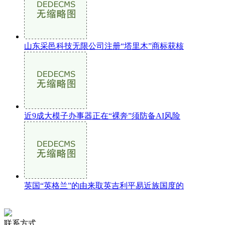
山东采邑科技无限公司注册“塔里木”商标获核
近9成大模子办事器正在“裸奔”须防备AI风险
英国“英格兰”的由来取英吉利平易近族国度的
联系方式