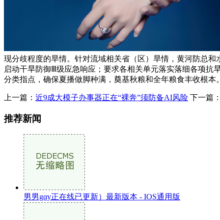
现分歧程度的旱情。针对流域相关省（区）旱情，黄河防总和水
启动干旱防御Ⅲ级应急响应；要求各相关单元落实落细各项抗
分类指点，确保夏播做脚种满，奠基秋粮和全年粮食丰收根本
上一篇：
近9成大模子办事器正在“裸奔”须防备AI风险
下一篇
推荐新闻
男男gαy正在线已更新）最新版本 - IOS通用版