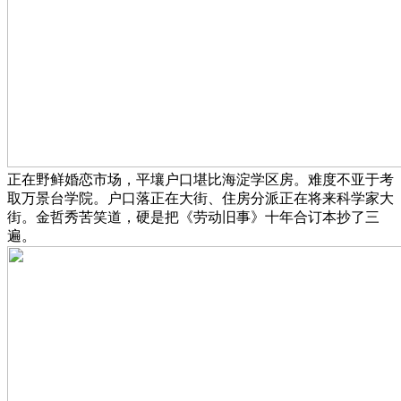
正在野鲜婚恋市场，平壤户口堪比海淀学区房。难度不亚于考
取万景台学院。户口落正在大街、住房分派正在将来科学家大
街。金哲秀苦笑道，硬是把《劳动旧事》十年合订本抄了三
遍。