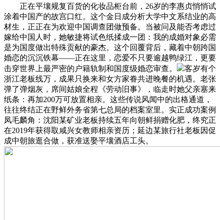
正在平壤规复百货的化妆品柜台前，26岁的李惠贞悄悄试
涂着中国产的故宫口红。这个金日成分析大学中文系结业的高
材生，正正在为欢迎中国调查团做预备。当被问及能否考虑过
嫁给中国人时，她敏捷将试色纸揉成一团：我的成婚对象必需
是为国度做出特殊贡献的豪杰。这个回覆背后，藏着中朝跨国
婚恋的沉沉铁幕——正在这里，恋爱不只要逾越鸭绿江，更要
击穿世界上最严密的户籍轨制和国度级婚恋审查。
客岁有个
浙江老板线万，成果只换来和女方家眷共进晚餐的机遇。老张
弹了弹烟灰，席间姑娘全程《劳动旧事》，临走时她父亲塞来
纸条：再加200万可放置相亲。这些传说风闻中的出格通道，
往往终结正在野鲜外务省第七总局的档案室里。实正成功案例
凤毛麟角：沈阳某矿业老板持续五年向朝鲜捐赠化肥，终究正
在2019年获得取咸兴女教师相亲资历；延边某旅行社老板因促
成中朝旅逛合做，获准送娶平壤酒店工头。