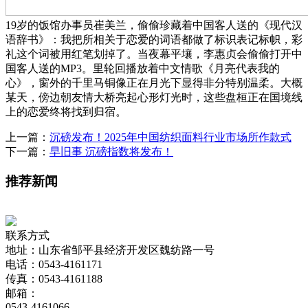
19岁的饭馆办事员崔美兰，偷偷珍藏着中国客人送的《现代汉
语辞书》：我把所相关于恋爱的词语都做了标识表记标帜，彩
礼这个词被用红笔划掉了。当夜幕平壤，李惠贞会偷偷打开中
国客人送的MP3。里轮回播放着中文情歌《月亮代表我的
心》，窗外的千里马铜像正在月光下显得非分特别温柔。大概
某天，傍边朝友情大桥亮起心形灯光时，这些盘桓正在国境线
上的恋爱终将找到归宿。
上一篇：
沉磅发布！2025年中国纺织面料行业市场所作款式
下一篇：
早旧事 沉磅指数将发布！
推荐新闻
联系方式
地址：山东省邹平县经济开发区魏纺路一号
电话：0543-4161171
传真：0543-4161188
邮箱：
0543-4161066