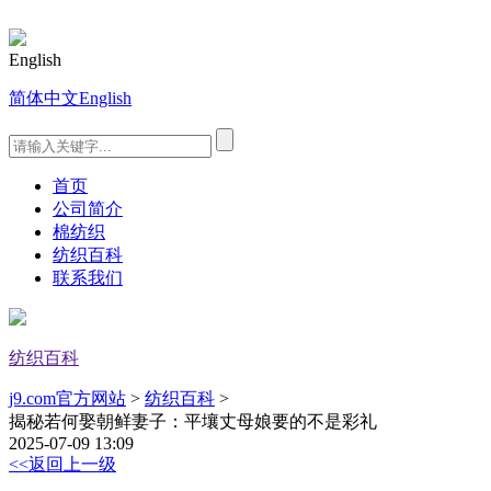
English
简体中文
English
首页
公司简介
棉纺织
纺织百科
联系我们
纺织百科
j9.com官方网站
>
纺织百科
>
揭秘若何娶朝鲜妻子：平壤丈母娘要的不是彩礼
2025-07-09 13:09
<<返回上一级